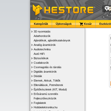
Kategóriák
Újdonságok
Kosár
Eszközök
3D nyomtatás
Adathordozók
Ajándékok, ajándékutalványok
Analóg áramkörök
Audiotechnika
Autó HiFi
Biztosítékok
Csatlakozók
Csomagolás és tárolás
Digitális áramkörök
Diódák
Elemek, Akkuk, Töltők
Ellenállások, Potméterek
Építőkészletek (KIT, Modul)
Erősáramú szerelés
Fejlesztőeszközök
Foglalatok
Hobbielektronika.hu