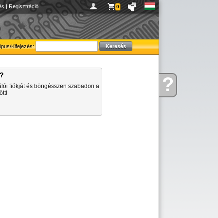
és
|
Regisztráció
0
ípus/Kifejezés:
a?
?
Kérdése
álói fiókját és böngésszen szabadon a
van
tt!