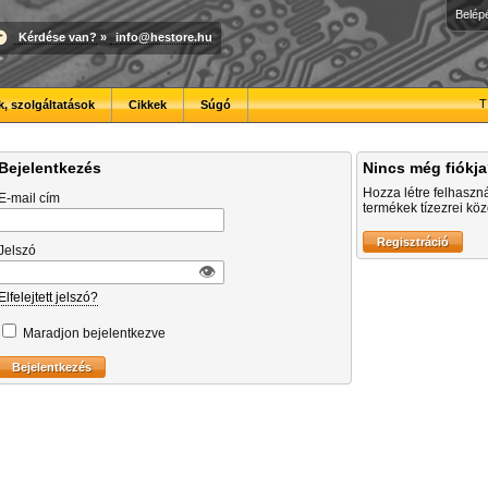
Belép
Kérdése van?
»
info@hestore.hu
T
, szolgáltatások
Cikkek
Súgó
Bejelentkezés
Nincs még fiókj
Hozza létre felhaszn
E-mail cím
termékek tízezrei közö
Jelszó
👁︎
Elfelejtett jelszó?
Maradjon bejelentkezve