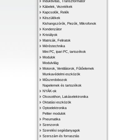
Induktivitás, Transzformátor
Kábelek, Vezetékek
Kapcsolók, Relék
Készülékek
Kishangszórók, Piezók, Mikrofonok
Kondenzátor
Kristályok
Matricák, Feliratok
Méréstechnika
Mini PC, ipari PC, tartozékok
Modulok
Modulvilág
Motorok, Ventilátorok, Fűtőelemek
Munkavédelmi eszközök
Műszerdobozok
Napelemek és tartozékok
NYÁK-ok
Okosotthon, Lakáselektronika
Oktatási eszközök
Optoelektronika
Peltier modulok
Pneumatika
Szenzorok
Szerelési segédanyagok
Szerszám és forrasztás