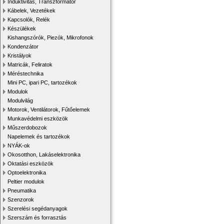
Induktivitás, Transzformátor
Kábelek, Vezetékek
Kapcsolók, Relék
Készülékek
Kishangszórók, Piezók, Mikrofonok
Kondenzátor
Kristályok
Matricák, Feliratok
Méréstechnika
Mini PC, ipari PC, tartozékok
Modulok
Modulvilág
Motorok, Ventilátorok, Fűtőelemek
Munkavédelmi eszközök
Műszerdobozok
Napelemek és tartozékok
NYÁK-ok
Okosotthon, Lakáselektronika
Oktatási eszközök
Optoelektronika
Peltier modulok
Pneumatika
Szenzorok
Szerelési segédanyagok
Szerszám és forrasztás