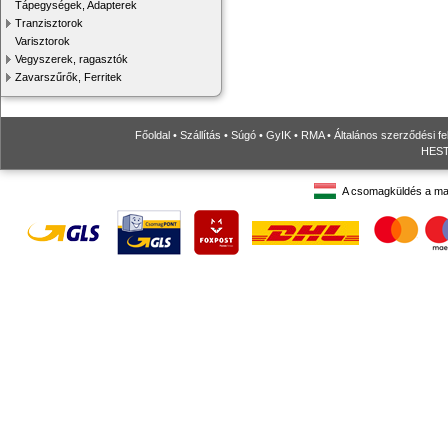
Tápegységek, Adapterek
Tranzisztorok
Varisztorok
Vegyszerek, ragasztók
Zavarszűrők, Ferritek
Főoldal
•
Szállítás
•
Súgó
•
GyIK
•
RMA
•
Általános szerződési fe
HESTO
A csomagküldés a ma