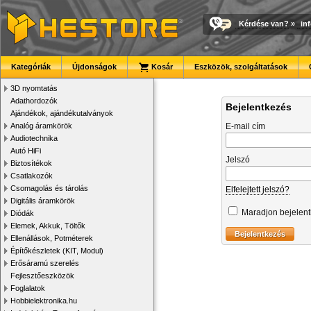
Kérdése van?
»
in
Kategóriák
Újdonságok
Kosár
Eszközök, szolgáltatások
3D nyomtatás
Adathordozók
Bejelentkezés
Ajándékok, ajándékutalványok
Analóg áramkörök
E-mail cím
Audiotechnika
Autó HiFi
Jelszó
Biztosítékok
Csatlakozók
Csomagolás és tárolás
Elfelejtett jelszó?
Digitális áramkörök
Maradjon bejelen
Diódák
Elemek, Akkuk, Töltők
Ellenállások, Potméterek
Építőkészletek (KIT, Modul)
Erősáramú szerelés
Fejlesztőeszközök
Foglalatok
Hobbielektronika.hu