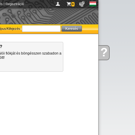
és
|
Regisztráció
0
ípus/Kifejezés:
a?
?
Kérdése
álói fiókját és böngésszen szabadon a
van
tt!