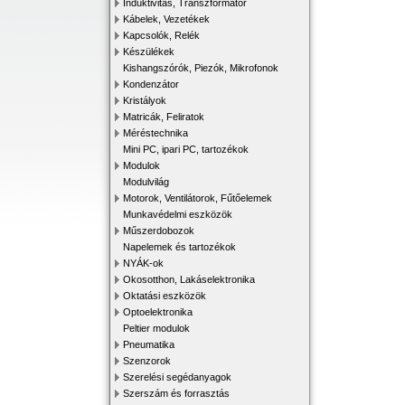
Induktivitás, Transzformátor
Kábelek, Vezetékek
Kapcsolók, Relék
Készülékek
Kishangszórók, Piezók, Mikrofonok
Kondenzátor
Kristályok
Matricák, Feliratok
Méréstechnika
Mini PC, ipari PC, tartozékok
Modulok
Modulvilág
Motorok, Ventilátorok, Fűtőelemek
Munkavédelmi eszközök
Műszerdobozok
Napelemek és tartozékok
NYÁK-ok
Okosotthon, Lakáselektronika
Oktatási eszközök
Optoelektronika
Peltier modulok
Pneumatika
Szenzorok
Szerelési segédanyagok
Szerszám és forrasztás