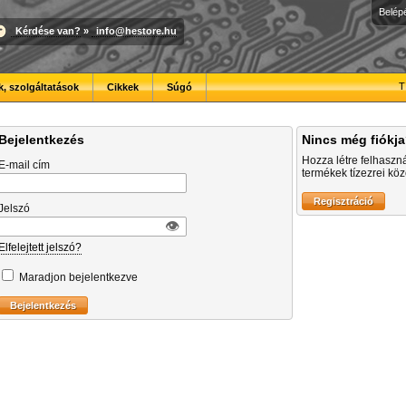
Belép
Kérdése van?
»
info@hestore.hu
T
, szolgáltatások
Cikkek
Súgó
Bejelentkezés
Nincs még fiókj
Hozza létre felhaszn
E-mail cím
termékek tízezrei közö
Jelszó
👁︎
Elfelejtett jelszó?
Maradjon bejelentkezve