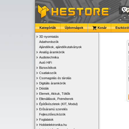
Kategóriák
Újdonságok
Kosár
Eszközök
3D nyomtatás
Adathordozók
Ajándékok, ajándékutalványok
Analóg áramkörök
Audiotechnika
Autó HiFi
Biztosítékok
Csatlakozók
Csomagolás és tárolás
Digitális áramkörök
Diódák
Elemek, Akkuk, Töltők
Ellenállások, Potméterek
Építőkészletek (KIT, Modul)
Erősáramú szerelés
Fejlesztőeszközök
Foglalatok
Hobbielektronika.hu