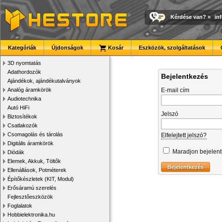
Kérdése van?
»
in
Kategóriák
Újdonságok
Kosár
Eszközök, szolgáltatások
3D nyomtatás
Adathordozók
Bejelentkezés
Ajándékok, ajándékutalványok
Analóg áramkörök
E-mail cím
Audiotechnika
Autó HiFi
Jelszó
Biztosítékok
Csatlakozók
Csomagolás és tárolás
Elfelejtett jelszó?
Digitális áramkörök
Maradjon bejelen
Diódák
Elemek, Akkuk, Töltők
Ellenállások, Potméterek
Építőkészletek (KIT, Modul)
Erősáramú szerelés
Fejlesztőeszközök
Foglalatok
Hobbielektronika.hu