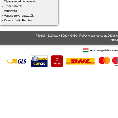
Tápegységek, Adapterek
Tranzisztorok
Varisztorok
Vegyszerek, ragasztók
Zavarszűrők, Ferritek
Főoldal
•
Szállítás
•
Súgó
•
GyIK
•
RMA
•
Általános szerződési fe
HESTO
A csomagküldés a ma