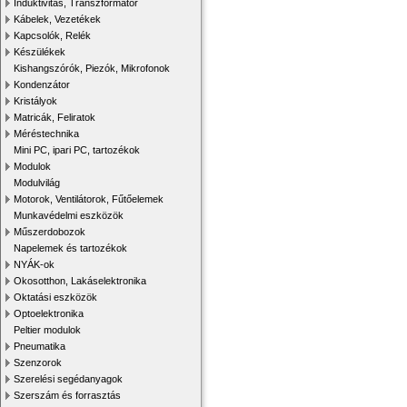
Induktivitás, Transzformátor
Kábelek, Vezetékek
Kapcsolók, Relék
Készülékek
Kishangszórók, Piezók, Mikrofonok
Kondenzátor
Kristályok
Matricák, Feliratok
Méréstechnika
Mini PC, ipari PC, tartozékok
Modulok
Modulvilág
Motorok, Ventilátorok, Fűtőelemek
Munkavédelmi eszközök
Műszerdobozok
Napelemek és tartozékok
NYÁK-ok
Okosotthon, Lakáselektronika
Oktatási eszközök
Optoelektronika
Peltier modulok
Pneumatika
Szenzorok
Szerelési segédanyagok
Szerszám és forrasztás