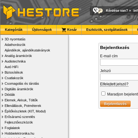
Kérdése van?
»
in
Kategóriák
Újdonságok
Kosár
Eszközök, szolgáltatások
3D nyomtatás
Adathordozók
Bejelentkezés
Ajándékok, ajándékutalványok
Analóg áramkörök
E-mail cím
Audiotechnika
Autó HiFi
Jelszó
Biztosítékok
Csatlakozók
Csomagolás és tárolás
Elfelejtett jelszó?
Digitális áramkörök
Maradjon bejelen
Diódák
Elemek, Akkuk, Töltők
Ellenállások, Potméterek
Építőkészletek (KIT, Modul)
Erősáramú szerelés
Fejlesztőeszközök
Foglalatok
Hobbielektronika.hu