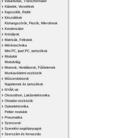
Induktivitás, Transzformátor
Kábelek, Vezetékek
Kapcsolók, Relék
Készülékek
Kishangszórók, Piezók, Mikrofonok
Kondenzátor
Kristályok
Matricák, Feliratok
Méréstechnika
Mini PC, ipari PC, tartozékok
Modulok
Modulvilág
Motorok, Ventilátorok, Fűtőelemek
Munkavédelmi eszközök
Műszerdobozok
Napelemek és tartozékok
NYÁK-ok
Okosotthon, Lakáselektronika
Oktatási eszközök
Optoelektronika
Peltier modulok
Pneumatika
Szenzorok
Szerelési segédanyagok
Szerszám és forrasztás