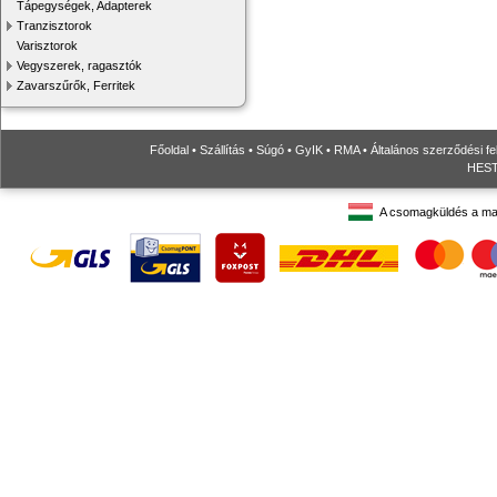
Tápegységek, Adapterek
Tranzisztorok
Varisztorok
Vegyszerek, ragasztók
Zavarszűrők, Ferritek
Főoldal
•
Szállítás
•
Súgó
•
GyIK
•
RMA
•
Általános szerződési fe
HESTO
A csomagküldés a ma