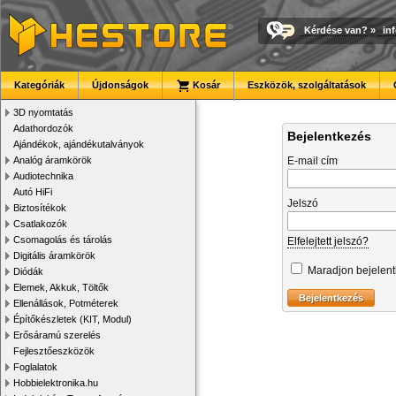
Kérdése van?
»
in
Kategóriák
Újdonságok
Kosár
Eszközök, szolgáltatások
3D nyomtatás
Adathordozók
Bejelentkezés
Ajándékok, ajándékutalványok
Analóg áramkörök
E-mail cím
Audiotechnika
Autó HiFi
Jelszó
Biztosítékok
Csatlakozók
Csomagolás és tárolás
Elfelejtett jelszó?
Digitális áramkörök
Maradjon bejelen
Diódák
Elemek, Akkuk, Töltők
Ellenállások, Potméterek
Építőkészletek (KIT, Modul)
Erősáramú szerelés
Fejlesztőeszközök
Foglalatok
Hobbielektronika.hu