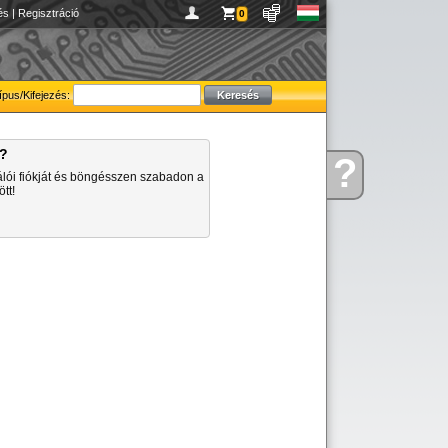
és
|
Regisztráció
0
ípus/Kifejezés:
a?
?
Kérdése
álói fiókját és böngésszen szabadon a
van
tt!