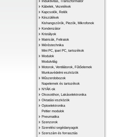
Induktivitás, Transzformátor
Kábelek, Vezetékek
Kapcsolók, Relék
Készülékek
Kishangszórók, Piezók, Mikrofonok
Kondenzátor
Kristályok
Matricák, Feliratok
Méréstechnika
Mini PC, ipari PC, tartozékok
Modulok
Modulvilág
Motorok, Ventilátorok, Fűtőelemek
Munkavédelmi eszközök
Műszerdobozok
Napelemek és tartozékok
NYÁK-ok
Okosotthon, Lakáselektronika
Oktatási eszközök
Optoelektronika
Peltier modulok
Pneumatika
Szenzorok
Szerelési segédanyagok
Szerszám és forrasztás