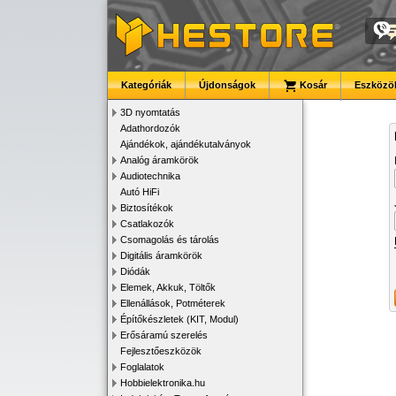
Kategóriák
Újdonságok
Kosár
Eszközök
3D nyomtatás
Adathordozók
Ajándékok, ajándékutalványok
Analóg áramkörök
Audiotechnika
Autó HiFi
Biztosítékok
Csatlakozók
Csomagolás és tárolás
Digitális áramkörök
Diódák
Elemek, Akkuk, Töltők
Ellenállások, Potméterek
Építőkészletek (KIT, Modul)
Erősáramú szerelés
Fejlesztőeszközök
Foglalatok
Hobbielektronika.hu