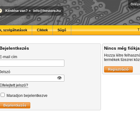
Belép
Kérdése van?
»
info@hestore.hu
T
, szolgáltatások
Cikkek
Súgó
Bejelentkezés
Nincs még fiókj
Hozza létre felhaszn
E-mail cím
termékek tízezrei közö
Jelszó
👁︎
Elfelejtett jelszó?
Maradjon bejelentkezve