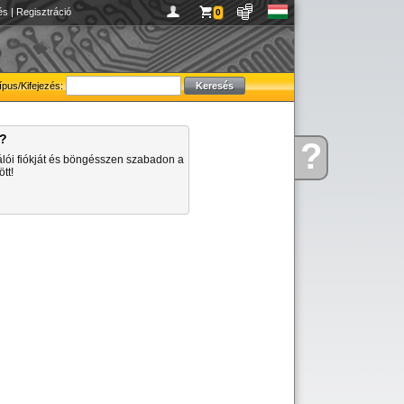
és
|
Regisztráció
0
ípus/Kifejezés:
a?
?
Kérdése
álói fiókját és böngésszen szabadon a
van
tt!