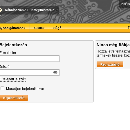
Belép
Kérdése van?
»
info@hestore.hu
T
, szolgáltatások
Cikkek
Súgó
Bejelentkezés
Nincs még fiókj
Hozza létre felhaszn
E-mail cím
termékek tízezrei közö
Jelszó
👁︎
Elfelejtett jelszó?
Maradjon bejelentkezve