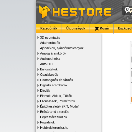
Kategóriák
Újdonságok
Kosár
Eszközök
3D nyomtatás
Adathordozók
Ajándékok, ajándékutalványok
Analóg áramkörök
Audiotechnika
Autó HiFi
Biztosítékok
Csatlakozók
Csomagolás és tárolás
Digitális áramkörök
Diódák
Elemek, Akkuk, Töltők
Ellenállások, Potméterek
Építőkészletek (KIT, Modul)
Erősáramú szerelés
Fejlesztőeszközök
Foglalatok
Hobbielektronika.hu