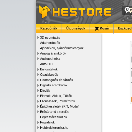
Kategóriák
Újdonságok
Kosár
Eszközök
3D nyomtatás
Adathordozók
Ajándékok, ajándékutalványok
Analóg áramkörök
Audiotechnika
Autó HiFi
Biztosítékok
Csatlakozók
Csomagolás és tárolás
Digitális áramkörök
Diódák
Elemek, Akkuk, Töltők
Ellenállások, Potméterek
Építőkészletek (KIT, Modul)
Erősáramú szerelés
Fejlesztőeszközök
Foglalatok
Hobbielektronika.hu