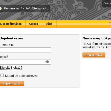
Belép
Kérdése van?
»
info@hestore.hu
T
, szolgáltatások
Cikkek
Súgó
Bejelentkezés
Nincs még fiókj
Hozza létre felhaszn
E-mail cím
termékek tízezrei közö
Jelszó
👁︎
Elfelejtett jelszó?
Maradjon bejelentkezve