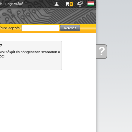
és
|
Regisztráció
0
ípus/Kifejezés:
a?
?
Kérdése
álói fiókját és böngésszen szabadon a
van
tt!