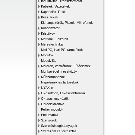
Induktivitás, Transzformátor
Kábelek, Vezetékek
Kapcsolók, Relék
Készülékek
Kishangszórók, Piezók, Mikrofonok
Kondenzátor
Kristályok
Matricák, Feliratok
Méréstechnika
Mini PC, ipari PC, tartozékok
Modulok
Modulvilág
Motorok, Ventilátorok, Fűtőelemek
Munkavédelmi eszközök
Műszerdobozok
Napelemek és tartozékok
NYÁK-ok
Okosotthon, Lakáselektronika
Oktatási eszközök
Optoelektronika
Peltier modulok
Pneumatika
Szenzorok
Szerelési segédanyagok
Szerszám és forrasztás