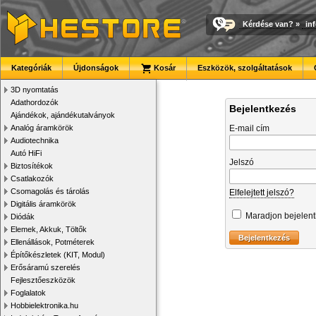
Kérdése van?
»
in
Kategóriák
Újdonságok
Kosár
Eszközök, szolgáltatások
3D nyomtatás
Adathordozók
Bejelentkezés
Ajándékok, ajándékutalványok
Analóg áramkörök
E-mail cím
Audiotechnika
Autó HiFi
Jelszó
Biztosítékok
Csatlakozók
Csomagolás és tárolás
Elfelejtett jelszó?
Digitális áramkörök
Maradjon bejelen
Diódák
Elemek, Akkuk, Töltők
Ellenállások, Potméterek
Építőkészletek (KIT, Modul)
Erősáramú szerelés
Fejlesztőeszközök
Foglalatok
Hobbielektronika.hu