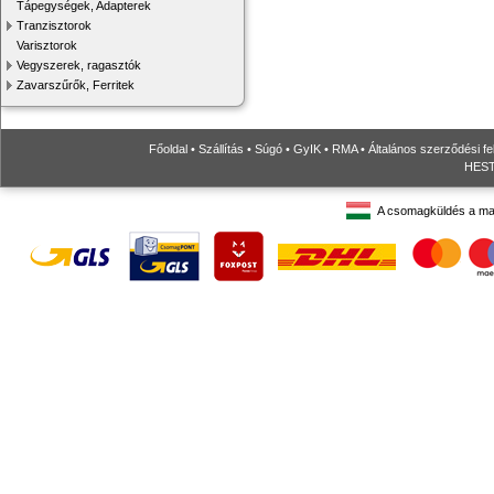
Tápegységek, Adapterek
Tranzisztorok
Varisztorok
Vegyszerek, ragasztók
Zavarszűrők, Ferritek
Főoldal
•
Szállítás
•
Súgó
•
GyIK
•
RMA
•
Általános szerződési fe
HESTO
A csomagküldés a ma