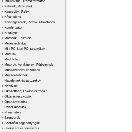
Induktivitás, Transzformátor
Kábelek, Vezetékek
Kapcsolók, Relék
Készülékek
Kishangszórók, Piezók, Mikrofonok
Kondenzátor
Kristályok
Matricák, Feliratok
Méréstechnika
Mini PC, ipari PC, tartozékok
Modulok
Modulvilág
Motorok, Ventilátorok, Fűtőelemek
Munkavédelmi eszközök
Műszerdobozok
Napelemek és tartozékok
NYÁK-ok
Okosotthon, Lakáselektronika
Oktatási eszközök
Optoelektronika
Peltier modulok
Pneumatika
Szenzorok
Szerelési segédanyagok
Szerszám és forrasztás