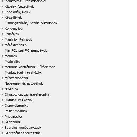
Induktivitás, Transzformátor
Kábelek, Vezetékek
Kapcsolók, Relék
Készülékek
Kishangszórók, Piezók, Mikrofonok
Kondenzátor
Kristályok
Matricák, Feliratok
Méréstechnika
Mini PC, ipari PC, tartozékok
Modulok
Modulvilág
Motorok, Ventilátorok, Fűtőelemek
Munkavédelmi eszközök
Műszerdobozok
Napelemek és tartozékok
NYÁK-ok
Okosotthon, Lakáselektronika
Oktatási eszközök
Optoelektronika
Peltier modulok
Pneumatika
Szenzorok
Szerelési segédanyagok
Szerszám és forrasztás