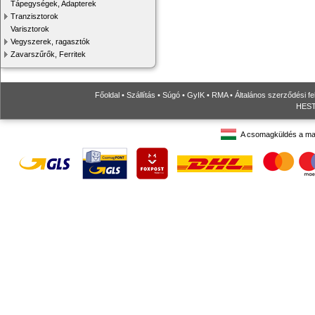
Tápegységek, Adapterek
Tranzisztorok
Varisztorok
Vegyszerek, ragasztók
Zavarszűrők, Ferritek
Főoldal
•
Szállítás
•
Súgó
•
GyIK
•
RMA
•
Általános szerződési fe
HESTO
A csomagküldés a ma