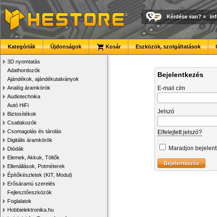
Kérdése van?
»
in
Kategóriák
Újdonságok
Kosár
Eszközök, szolgáltatások
3D nyomtatás
Adathordozók
Bejelentkezés
Ajándékok, ajándékutalványok
Analóg áramkörök
E-mail cím
Audiotechnika
Autó HiFi
Jelszó
Biztosítékok
Csatlakozók
Csomagolás és tárolás
Elfelejtett jelszó?
Digitális áramkörök
Maradjon bejelen
Diódák
Elemek, Akkuk, Töltők
Ellenállások, Potméterek
Építőkészletek (KIT, Modul)
Erősáramú szerelés
Fejlesztőeszközök
Foglalatok
Hobbielektronika.hu