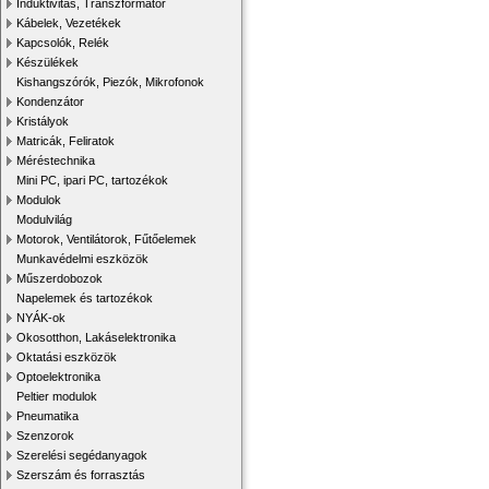
Induktivitás, Transzformátor
Kábelek, Vezetékek
Kapcsolók, Relék
Készülékek
Kishangszórók, Piezók, Mikrofonok
Kondenzátor
Kristályok
Matricák, Feliratok
Méréstechnika
Mini PC, ipari PC, tartozékok
Modulok
Modulvilág
Motorok, Ventilátorok, Fűtőelemek
Munkavédelmi eszközök
Műszerdobozok
Napelemek és tartozékok
NYÁK-ok
Okosotthon, Lakáselektronika
Oktatási eszközök
Optoelektronika
Peltier modulok
Pneumatika
Szenzorok
Szerelési segédanyagok
Szerszám és forrasztás