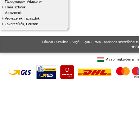
Tápegységek, Adapterek
Tranzisztorok
Varisztorok
Vegyszerek, ragasztók
Zavarszűrők, Ferritek
Főoldal
•
Szállítás
•
Súgó
•
GyIK
•
RMA
•
Általános szerződési fe
HESTO
A csomagküldés a ma