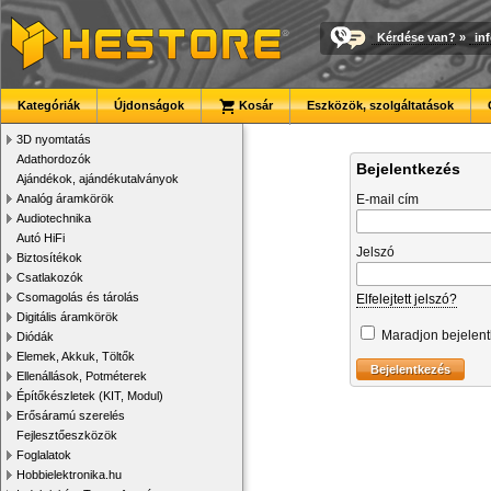
Kérdése van?
»
in
Kategóriák
Újdonságok
Kosár
Eszközök, szolgáltatások
3D nyomtatás
Adathordozók
Bejelentkezés
Ajándékok, ajándékutalványok
Analóg áramkörök
E-mail cím
Audiotechnika
Autó HiFi
Jelszó
Biztosítékok
Csatlakozók
Csomagolás és tárolás
Elfelejtett jelszó?
Digitális áramkörök
Maradjon bejelen
Diódák
Elemek, Akkuk, Töltők
Ellenállások, Potméterek
Építőkészletek (KIT, Modul)
Erősáramú szerelés
Fejlesztőeszközök
Foglalatok
Hobbielektronika.hu