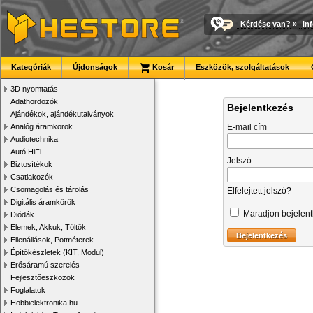
Kérdése van?
»
in
Kategóriák
Újdonságok
Kosár
Eszközök, szolgáltatások
3D nyomtatás
Adathordozók
Bejelentkezés
Ajándékok, ajándékutalványok
Analóg áramkörök
E-mail cím
Audiotechnika
Autó HiFi
Jelszó
Biztosítékok
Csatlakozók
Csomagolás és tárolás
Elfelejtett jelszó?
Digitális áramkörök
Maradjon bejelen
Diódák
Elemek, Akkuk, Töltők
Ellenállások, Potméterek
Építőkészletek (KIT, Modul)
Erősáramú szerelés
Fejlesztőeszközök
Foglalatok
Hobbielektronika.hu