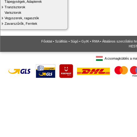
Tápegységek, Adapterek
Tranzisztorok
Varisztorok
Vegyszerek, ragasztók
Zavarszűrők, Ferritek
Főoldal
•
Szállítás
•
Súgó
•
GyIK
•
RMA
•
Általános szerződési fe
HESTO
A csomagküldés a ma