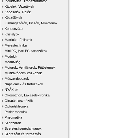
Induktivitás, Transzformátor
Kábelek, Vezetékek
Kapcsolók, Relék
Készülékek
Kishangszórók, Piezók, Mikrofonok
Kondenzátor
Kristályok
Matricák, Feliratok
Méréstechnika
Mini PC, ipari PC, tartozékok
Modulok
Modulvilág
Motorok, Ventilátorok, Fűtőelemek
Munkavédelmi eszközök
Műszerdobozok
Napelemek és tartozékok
NYÁK-ok
Okosotthon, Lakáselektronika
Oktatási eszközök
Optoelektronika
Peltier modulok
Pneumatika
Szenzorok
Szerelési segédanyagok
Szerszám és forrasztás