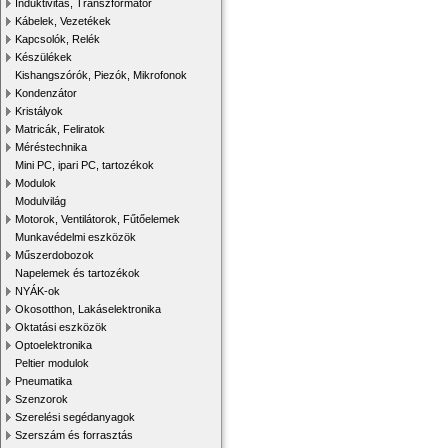
Induktivitás, Transzformátor
Kábelek, Vezetékek
Kapcsolók, Relék
Készülékek
Kishangszórók, Piezók, Mikrofonok
Kondenzátor
Kristályok
Matricák, Feliratok
Méréstechnika
Mini PC, ipari PC, tartozékok
Modulok
Modulvilág
Motorok, Ventilátorok, Fűtőelemek
Munkavédelmi eszközök
Műszerdobozok
Napelemek és tartozékok
NYÁK-ok
Okosotthon, Lakáselektronika
Oktatási eszközök
Optoelektronika
Peltier modulok
Pneumatika
Szenzorok
Szerelési segédanyagok
Szerszám és forrasztás