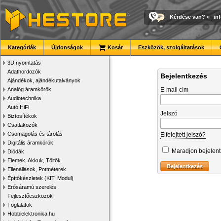
Kérdése van?
»
in
Kategóriák
Újdonságok
Kosár
Eszközök, szolgáltatások
3D nyomtatás
Adathordozók
Bejelentkezés
Ajándékok, ajándékutalványok
Analóg áramkörök
E-mail cím
Audiotechnika
Autó HiFi
Jelszó
Biztosítékok
Csatlakozók
Csomagolás és tárolás
Elfelejtett jelszó?
Digitális áramkörök
Maradjon bejelen
Diódák
Elemek, Akkuk, Töltők
Ellenállások, Potméterek
Építőkészletek (KIT, Modul)
Erősáramú szerelés
Fejlesztőeszközök
Foglalatok
Hobbielektronika.hu