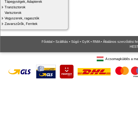
Tápegységek, Adapterek
Tranzisztorok
Varisztorok
Vegyszerek, ragasztók
Zavarszűrők, Ferritek
Főoldal
•
Szállítás
•
Súgó
•
GyIK
•
RMA
•
Általános szerződési fe
HESTO
A csomagküldés a ma