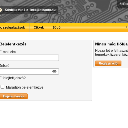
Belép
Kérdése van?
»
info@hestore.hu
T
, szolgáltatások
Cikkek
Súgó
Bejelentkezés
Nincs még fiókj
Hozza létre felhaszn
E-mail cím
termékek tízezrei közö
Jelszó
👁︎
Elfelejtett jelszó?
Maradjon bejelentkezve