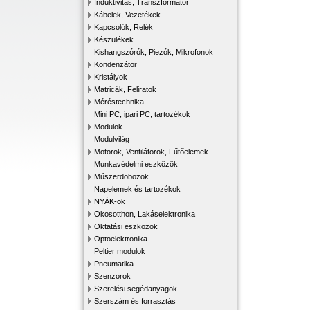
Induktivitás, Transzformátor
Kábelek, Vezetékek
Kapcsolók, Relék
Készülékek
Kishangszórók, Piezók, Mikrofonok
Kondenzátor
Kristályok
Matricák, Feliratok
Méréstechnika
Mini PC, ipari PC, tartozékok
Modulok
Modulvilág
Motorok, Ventilátorok, Fűtőelemek
Munkavédelmi eszközök
Műszerdobozok
Napelemek és tartozékok
NYÁK-ok
Okosotthon, Lakáselektronika
Oktatási eszközök
Optoelektronika
Peltier modulok
Pneumatika
Szenzorok
Szerelési segédanyagok
Szerszám és forrasztás