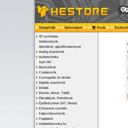
Kategóriák
Újdonságok
Kosár
Eszközök
3D nyomtatás
Adathordozók
Ajándékok, ajándékutalványok
Analóg áramkörök
Audiotechnika
Autó HiFi
Biztosítékok
Csatlakozók
Csomagolás és tárolás
Digitális áramkörök
Diódák
Elemek, Akkuk, Töltők
Ellenállások, Potméterek
Építőkészletek (KIT, Modul)
Erősáramú szerelés
Fejlesztőeszközök
Foglalatok
Hobbielektronika.hu