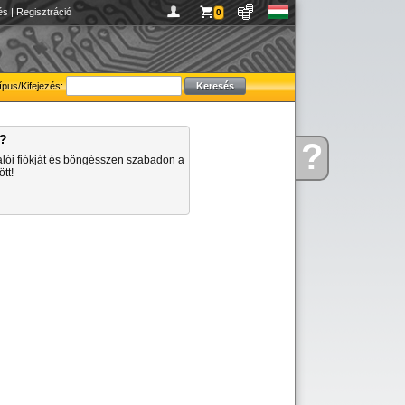
és
|
Regisztráció
0
ípus/Kifejezés:
a?
?
Kérdése
álói fiókját és böngésszen szabadon a
van
tt!