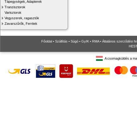
Tápegységek, Adapterek
Tranzisztorok
Varisztorok
Vegyszerek, ragasztók
Zavarszűrők, Ferritek
Főoldal
•
Szállítás
•
Súgó
•
GyIK
•
RMA
•
Általános szerződési fe
HESTO
A csomagküldés a ma