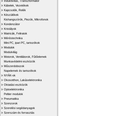
Induktivitás, Transzformátor
Kábelek, Vezetékek
Kapcsolók, Relék
Készülékek
Kishangszórók, Piezók, Mikrofonok
Kondenzátor
Kristályok
Matricák, Feliratok
Méréstechnika
Mini PC, ipari PC, tartozékok
Modulok
Modulvilág
Motorok, Ventilátorok, Fűtőelemek
Munkavédelmi eszközök
Műszerdobozok
Napelemek és tartozékok
NYÁK-ok
Okosotthon, Lakáselektronika
Oktatási eszközök
Optoelektronika
Peltier modulok
Pneumatika
Szenzorok
Szerelési segédanyagok
Szerszám és forrasztás