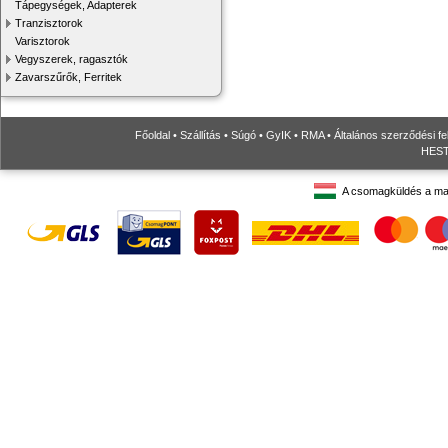
Tápegységek, Adapterek
Tranzisztorok
Varisztorok
Vegyszerek, ragasztók
Zavarszűrők, Ferritek
Főoldal
•
Szállítás
•
Súgó
•
GyIK
•
RMA
•
Általános szerződési fe
HESTO
A csomagküldés a ma