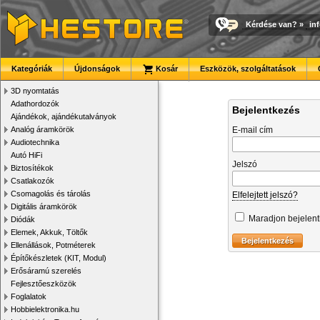
Kérdése van?
»
in
Kategóriák
Újdonságok
Kosár
Eszközök, szolgáltatások
3D nyomtatás
Adathordozók
Bejelentkezés
Ajándékok, ajándékutalványok
Analóg áramkörök
E-mail cím
Audiotechnika
Autó HiFi
Jelszó
Biztosítékok
Csatlakozók
Csomagolás és tárolás
Elfelejtett jelszó?
Digitális áramkörök
Maradjon bejelen
Diódák
Elemek, Akkuk, Töltők
Ellenállások, Potméterek
Építőkészletek (KIT, Modul)
Erősáramú szerelés
Fejlesztőeszközök
Foglalatok
Hobbielektronika.hu