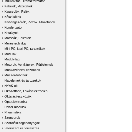
Induktivitás, Transzformátor
Kábelek, Vezetékek
Kapcsolók, Relék
Készülékek
Kishangszórók, Piezók, Mikrofonok
Kondenzátor
Kristályok
Matricák, Feliratok
Méréstechnika
Mini PC, ipari PC, tartozékok
Modulok
Modulvilág
Motorok, Ventilátorok, Fűtőelemek
Munkavédelmi eszközök
Műszerdobozok
Napelemek és tartozékok
NYÁK-ok
Okosotthon, Lakáselektronika
Oktatási eszközök
Optoelektronika
Peltier modulok
Pneumatika
Szenzorok
Szerelési segédanyagok
Szerszám és forrasztás