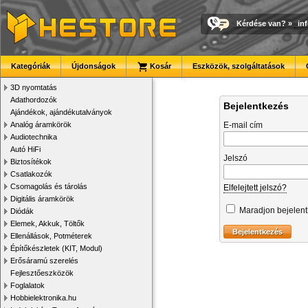
Kérdése van?
»
in
Kategóriák
Újdonságok
Kosár
Eszközök, szolgáltatások
3D nyomtatás
Adathordozók
Bejelentkezés
Ajándékok, ajándékutalványok
Analóg áramkörök
E-mail cím
Audiotechnika
Autó HiFi
Jelszó
Biztosítékok
Csatlakozók
Csomagolás és tárolás
Elfelejtett jelszó?
Digitális áramkörök
Maradjon bejelen
Diódák
Elemek, Akkuk, Töltők
Ellenállások, Potméterek
Építőkészletek (KIT, Modul)
Erősáramú szerelés
Fejlesztőeszközök
Foglalatok
Hobbielektronika.hu