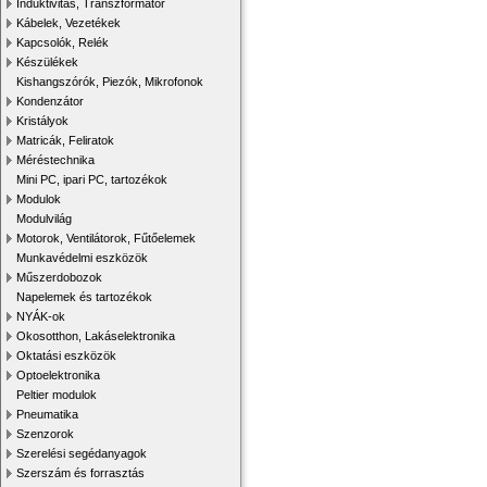
Induktivitás, Transzformátor
Kábelek, Vezetékek
Kapcsolók, Relék
Készülékek
Kishangszórók, Piezók, Mikrofonok
Kondenzátor
Kristályok
Matricák, Feliratok
Méréstechnika
Mini PC, ipari PC, tartozékok
Modulok
Modulvilág
Motorok, Ventilátorok, Fűtőelemek
Munkavédelmi eszközök
Műszerdobozok
Napelemek és tartozékok
NYÁK-ok
Okosotthon, Lakáselektronika
Oktatási eszközök
Optoelektronika
Peltier modulok
Pneumatika
Szenzorok
Szerelési segédanyagok
Szerszám és forrasztás