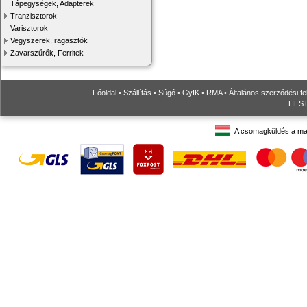
Tápegységek, Adapterek
Tranzisztorok
Varisztorok
Vegyszerek, ragasztók
Zavarszűrők, Ferritek
Főoldal
•
Szállítás
•
Súgó
•
GyIK
•
RMA
•
Általános szerződési fe
HESTO
A csomagküldés a ma