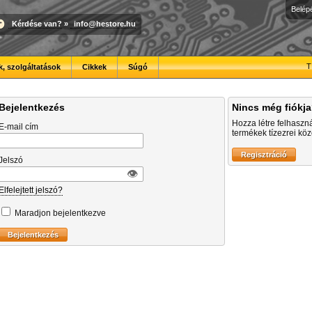
Belép
Kérdése van?
»
info@hestore.hu
T
, szolgáltatások
Cikkek
Súgó
Bejelentkezés
Nincs még fiókj
Hozza létre felhaszn
E-mail cím
termékek tízezrei közö
Jelszó
👁︎
Elfelejtett jelszó?
Maradjon bejelentkezve