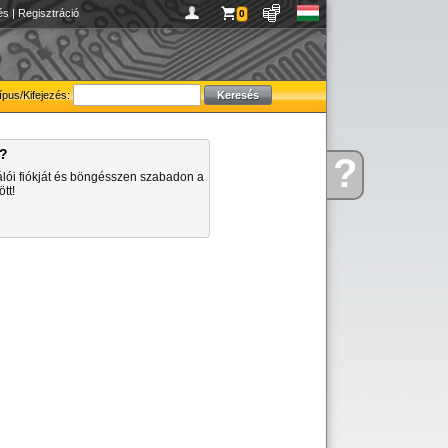
és
|
Regisztráció
0
ípus/Kifejezés:
a?
?
Kérdése
álói fiókját és böngésszen szabadon a
van
tt!