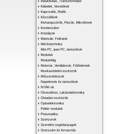
Induktivitás, Transzformátor
Kábelek, Vezetékek
Kapcsolók, Relék
Készülékek
Kishangszórók, Piezók, Mikrofonok
Kondenzátor
Kristályok
Matricák, Feliratok
Méréstechnika
Mini PC, ipari PC, tartozékok
Modulok
Modulvilág
Motorok, Ventilátorok, Fűtőelemek
Munkavédelmi eszközök
Műszerdobozok
Napelemek és tartozékok
NYÁK-ok
Okosotthon, Lakáselektronika
Oktatási eszközök
Optoelektronika
Peltier modulok
Pneumatika
Szenzorok
Szerelési segédanyagok
Szerszám és forrasztás