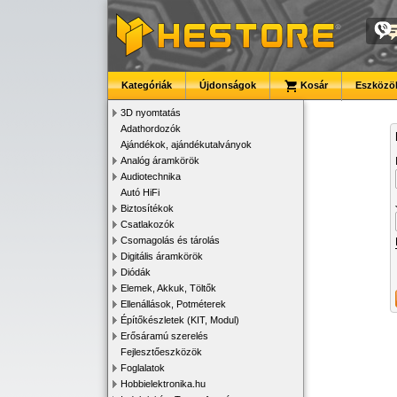
Kategóriák
Újdonságok
Kosár
Eszközök
3D nyomtatás
Adathordozók
Ajándékok, ajándékutalványok
Analóg áramkörök
Audiotechnika
Autó HiFi
Biztosítékok
Csatlakozók
Csomagolás és tárolás
Digitális áramkörök
Diódák
Elemek, Akkuk, Töltők
Ellenállások, Potméterek
Építőkészletek (KIT, Modul)
Erősáramú szerelés
Fejlesztőeszközök
Foglalatok
Hobbielektronika.hu