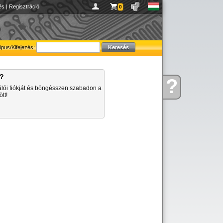
és
|
Regisztráció
0
ípus/Kifejezés:
a?
?
Kérdése
álói fiókját és böngésszen szabadon a
van
tt!