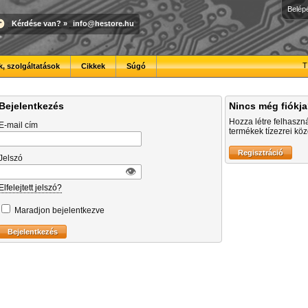
Belép
Kérdése van?
»
info@hestore.hu
T
, szolgáltatások
Cikkek
Súgó
Bejelentkezés
Nincs még fiókj
Hozza létre felhaszn
E-mail cím
termékek tízezrei közö
Jelszó
👁︎
Elfelejtett jelszó?
Maradjon bejelentkezve