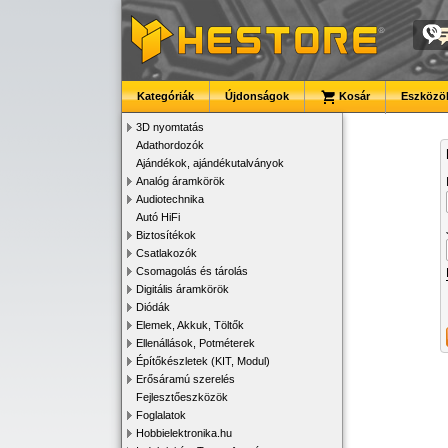
Kategóriák
Újdonságok
Kosár
Eszközök
3D nyomtatás
Adathordozók
Ajándékok, ajándékutalványok
Analóg áramkörök
Audiotechnika
Autó HiFi
Biztosítékok
Csatlakozók
Csomagolás és tárolás
Digitális áramkörök
Diódák
Elemek, Akkuk, Töltők
Ellenállások, Potméterek
Építőkészletek (KIT, Modul)
Erősáramú szerelés
Fejlesztőeszközök
Foglalatok
Hobbielektronika.hu