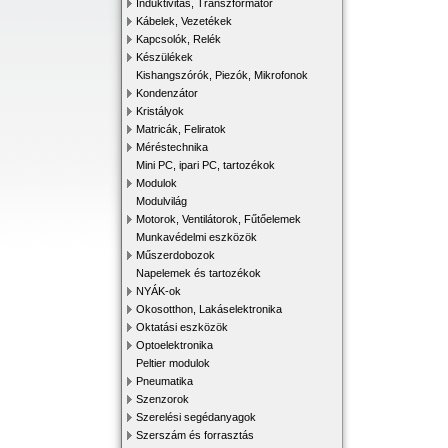
Induktivitás, Transzformátor
Kábelek, Vezetékek
Kapcsolók, Relék
Készülékek
Kishangszórók, Piezók, Mikrofonok
Kondenzátor
Kristályok
Matricák, Feliratok
Méréstechnika
Mini PC, ipari PC, tartozékok
Modulok
Modulvilág
Motorok, Ventilátorok, Fűtőelemek
Munkavédelmi eszközök
Műszerdobozok
Napelemek és tartozékok
NYÁK-ok
Okosotthon, Lakáselektronika
Oktatási eszközök
Optoelektronika
Peltier modulok
Pneumatika
Szenzorok
Szerelési segédanyagok
Szerszám és forrasztás