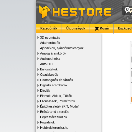
Kategóriák
Újdonságok
Kosár
Eszközök
3D nyomtatás
Adathordozók
Ajándékok, ajándékutalványok
Analóg áramkörök
Audiotechnika
Autó HiFi
Biztosítékok
Csatlakozók
Csomagolás és tárolás
Digitális áramkörök
Diódák
Elemek, Akkuk, Töltők
Ellenállások, Potméterek
Építőkészletek (KIT, Modul)
Erősáramú szerelés
Fejlesztőeszközök
Foglalatok
Hobbielektronika.hu