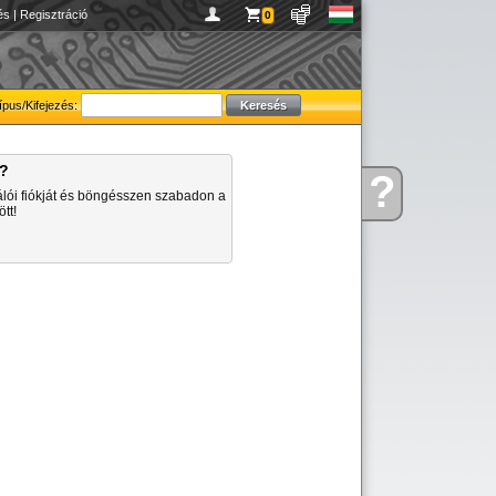
és
|
Regisztráció
0
ípus/Kifejezés:
a?
?
Kérdése
álói fiókját és böngésszen szabadon a
van
tt!