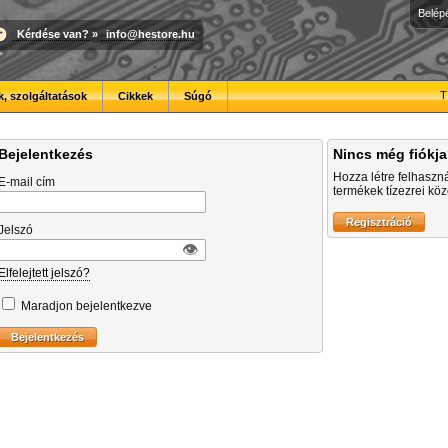
Belép
Kérdése van?
»
info@hestore.hu
T
, szolgáltatások
Cikkek
Súgó
Bejelentkezés
Nincs még fiókj
Hozza létre felhaszn
E-mail cím
termékek tízezrei közö
Jelszó
👁︎
Elfelejtett jelszó?
Maradjon bejelentkezve