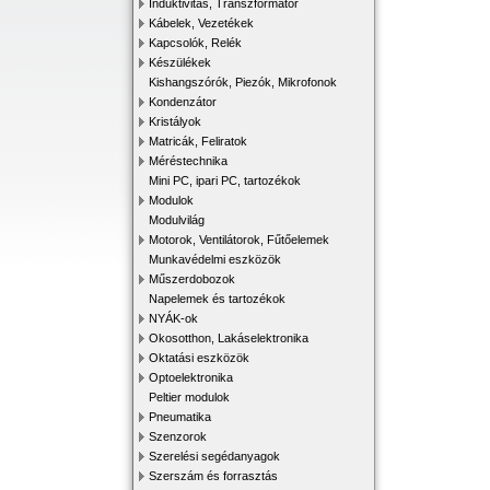
Induktivitás, Transzformátor
Kábelek, Vezetékek
Kapcsolók, Relék
Készülékek
Kishangszórók, Piezók, Mikrofonok
Kondenzátor
Kristályok
Matricák, Feliratok
Méréstechnika
Mini PC, ipari PC, tartozékok
Modulok
Modulvilág
Motorok, Ventilátorok, Fűtőelemek
Munkavédelmi eszközök
Műszerdobozok
Napelemek és tartozékok
NYÁK-ok
Okosotthon, Lakáselektronika
Oktatási eszközök
Optoelektronika
Peltier modulok
Pneumatika
Szenzorok
Szerelési segédanyagok
Szerszám és forrasztás