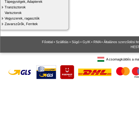
Tápegységek, Adapterek
Tranzisztorok
Varisztorok
Vegyszerek, ragasztók
Zavarszűrők, Ferritek
Főoldal
•
Szállítás
•
Súgó
•
GyIK
•
RMA
•
Általános szerződési fe
HESTO
A csomagküldés a ma