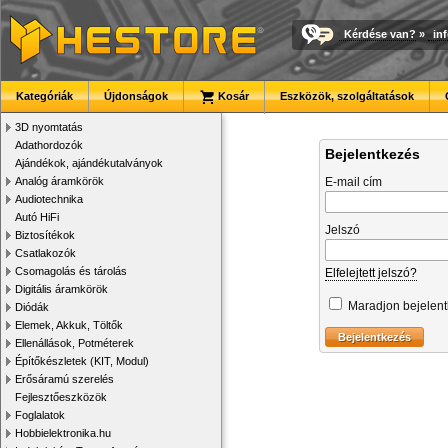
Kérdése van?
»
in
Kategóriák
Újdonságok
Kosár
Eszközök, szolgáltatások
3D nyomtatás
Adathordozók
Bejelentkezés
Ajándékok, ajándékutalványok
Analóg áramkörök
E-mail cím
Audiotechnika
Autó HiFi
Jelszó
Biztosítékok
Csatlakozók
Csomagolás és tárolás
Elfelejtett jelszó?
Digitális áramkörök
Maradjon bejelen
Diódák
Elemek, Akkuk, Töltők
Ellenállások, Potméterek
Építőkészletek (KIT, Modul)
Erősáramú szerelés
Fejlesztőeszközök
Foglalatok
Hobbielektronika.hu