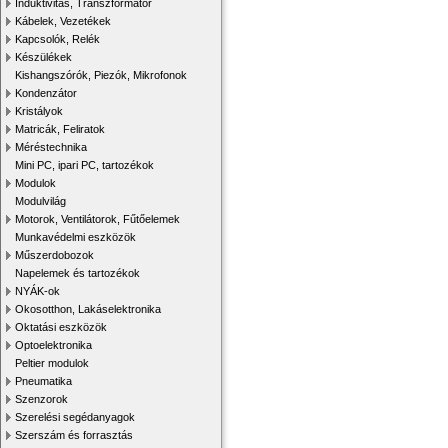
Induktivitás, Transzformátor
Kábelek, Vezetékek
Kapcsolók, Relék
Készülékek
Kishangszórók, Piezók, Mikrofonok
Kondenzátor
Kristályok
Matricák, Feliratok
Méréstechnika
Mini PC, ipari PC, tartozékok
Modulok
Modulvilág
Motorok, Ventilátorok, Fűtőelemek
Munkavédelmi eszközök
Műszerdobozok
Napelemek és tartozékok
NYÁK-ok
Okosotthon, Lakáselektronika
Oktatási eszközök
Optoelektronika
Peltier modulok
Pneumatika
Szenzorok
Szerelési segédanyagok
Szerszám és forrasztás