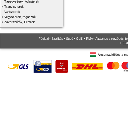
Tápegységek, Adapterek
Tranzisztorok
Varisztorok
Vegyszerek, ragasztók
Zavarszűrők, Ferritek
Főoldal
•
Szállítás
•
Súgó
•
GyIK
•
RMA
•
Általános szerződési fe
HESTO
A csomagküldés a ma