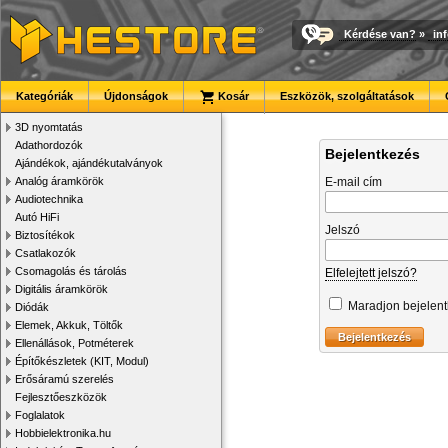
Kérdése van?
»
in
Kategóriák
Újdonságok
Kosár
Eszközök, szolgáltatások
3D nyomtatás
Adathordozók
Bejelentkezés
Ajándékok, ajándékutalványok
Analóg áramkörök
E-mail cím
Audiotechnika
Autó HiFi
Jelszó
Biztosítékok
Csatlakozók
Csomagolás és tárolás
Elfelejtett jelszó?
Digitális áramkörök
Maradjon bejelen
Diódák
Elemek, Akkuk, Töltők
Ellenállások, Potméterek
Építőkészletek (KIT, Modul)
Erősáramú szerelés
Fejlesztőeszközök
Foglalatok
Hobbielektronika.hu