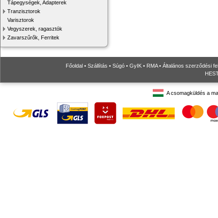
Tápegységek, Adapterek
Tranzisztorok
Varisztorok
Vegyszerek, ragasztók
Zavarszűrők, Ferritek
Főoldal
•
Szállítás
•
Súgó
•
GyIK
•
RMA
•
Általános szerződési fe
HESTO
A csomagküldés a ma