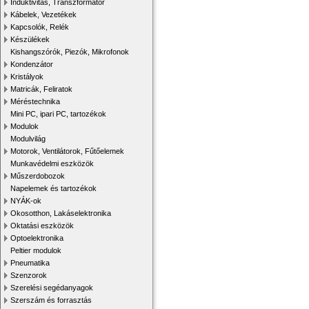
Induktivitás, Transzformátor
Kábelek, Vezetékek
Kapcsolók, Relék
Készülékek
Kishangszórók, Piezók, Mikrofonok
Kondenzátor
Kristályok
Matricák, Feliratok
Méréstechnika
Mini PC, ipari PC, tartozékok
Modulok
Modulvilág
Motorok, Ventilátorok, Fűtőelemek
Munkavédelmi eszközök
Műszerdobozok
Napelemek és tartozékok
NYÁK-ok
Okosotthon, Lakáselektronika
Oktatási eszközök
Optoelektronika
Peltier modulok
Pneumatika
Szenzorok
Szerelési segédanyagok
Szerszám és forrasztás