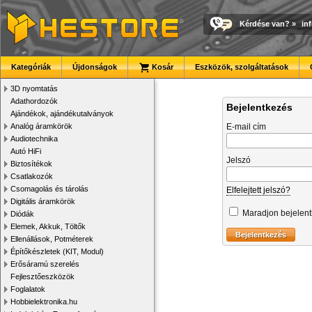
Kérdése van?
»
in
Kategóriák
Újdonságok
Kosár
Eszközök, szolgáltatások
3D nyomtatás
Adathordozók
Bejelentkezés
Ajándékok, ajándékutalványok
Analóg áramkörök
E-mail cím
Audiotechnika
Autó HiFi
Jelszó
Biztosítékok
Csatlakozók
Csomagolás és tárolás
Elfelejtett jelszó?
Digitális áramkörök
Maradjon bejelen
Diódák
Elemek, Akkuk, Töltők
Ellenállások, Potméterek
Építőkészletek (KIT, Modul)
Erősáramú szerelés
Fejlesztőeszközök
Foglalatok
Hobbielektronika.hu