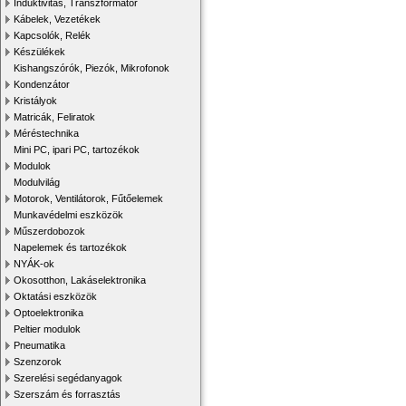
Induktivitás, Transzformátor
Kábelek, Vezetékek
Kapcsolók, Relék
Készülékek
Kishangszórók, Piezók, Mikrofonok
Kondenzátor
Kristályok
Matricák, Feliratok
Méréstechnika
Mini PC, ipari PC, tartozékok
Modulok
Modulvilág
Motorok, Ventilátorok, Fűtőelemek
Munkavédelmi eszközök
Műszerdobozok
Napelemek és tartozékok
NYÁK-ok
Okosotthon, Lakáselektronika
Oktatási eszközök
Optoelektronika
Peltier modulok
Pneumatika
Szenzorok
Szerelési segédanyagok
Szerszám és forrasztás