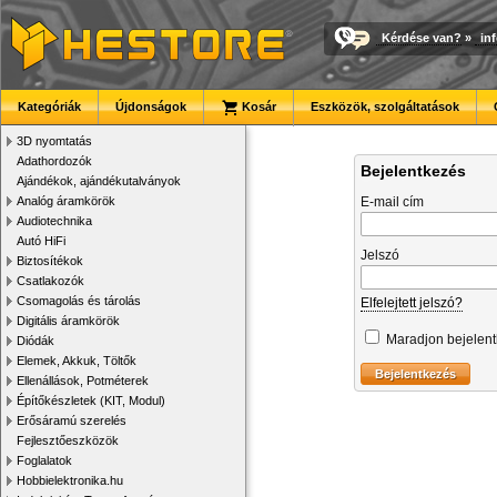
Kérdése van?
»
in
Kategóriák
Újdonságok
Kosár
Eszközök, szolgáltatások
3D nyomtatás
Adathordozók
Bejelentkezés
Ajándékok, ajándékutalványok
Analóg áramkörök
E-mail cím
Audiotechnika
Autó HiFi
Jelszó
Biztosítékok
Csatlakozók
Csomagolás és tárolás
Elfelejtett jelszó?
Digitális áramkörök
Maradjon bejelen
Diódák
Elemek, Akkuk, Töltők
Ellenállások, Potméterek
Építőkészletek (KIT, Modul)
Erősáramú szerelés
Fejlesztőeszközök
Foglalatok
Hobbielektronika.hu