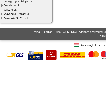
Tápegységek, Adapterek
Tranzisztorok
Varisztorok
Vegyszerek, ragasztók
Zavarszűrők, Ferritek
Főoldal
•
Szállítás
•
Súgó
•
GyIK
•
RMA
•
Általános szerződési fe
HESTO
A csomagküldés a ma