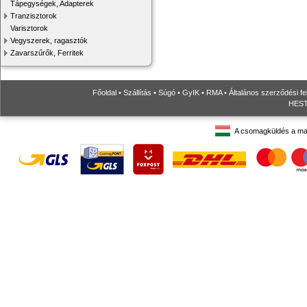
Tápegységek, Adapterek
Tranzisztorok
Varisztorok
Vegyszerek, ragasztók
Zavarszűrők, Ferritek
Főoldal
•
Szállítás
•
Súgó
•
GyIK
•
RMA
•
Általános szerződési fe
HESTO
A csomagküldés a ma