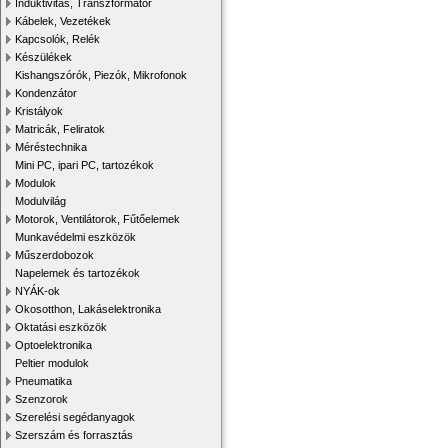
Induktivitás, Transzformátor
Kábelek, Vezetékek
Kapcsolók, Relék
Készülékek
Kishangszórók, Piezók, Mikrofonok
Kondenzátor
Kristályok
Matricák, Feliratok
Méréstechnika
Mini PC, ipari PC, tartozékok
Modulok
Modulvilág
Motorok, Ventilátorok, Fűtőelemek
Munkavédelmi eszközök
Műszerdobozok
Napelemek és tartozékok
NYÁK-ok
Okosotthon, Lakáselektronika
Oktatási eszközök
Optoelektronika
Peltier modulok
Pneumatika
Szenzorok
Szerelési segédanyagok
Szerszám és forrasztás