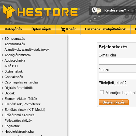
Kérdése van?
»
in
Kategóriák
Újdonságok
Kosár
Eszközök, szolgáltatások
3D nyomtatás
Adathordozók
Bejelentkezés
Ajándékok, ajándékutalványok
Analóg áramkörök
E-mail cím
Audiotechnika
Autó HiFi
Jelszó
Biztosítékok
Csatlakozók
Csomagolás és tárolás
Elfelejtett jelszó?
Digitális áramkörök
Maradjon bejelen
Diódák
Elemek, Akkuk, Töltők
Ellenállások, Potméterek
Építőkészletek (KIT, Modul)
Erősáramú szerelés
Fejlesztőeszközök
Foglalatok
Hobbielektronika.hu