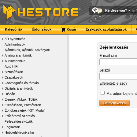
Kérdése van?
»
in
Kategóriák
Újdonságok
Kosár
Eszközök, szolgáltatások
3D nyomtatás
Adathordozók
Bejelentkezés
Ajándékok, ajándékutalványok
Analóg áramkörök
E-mail cím
Audiotechnika
Autó HiFi
Jelszó
Biztosítékok
Csatlakozók
Csomagolás és tárolás
Elfelejtett jelszó?
Digitális áramkörök
Maradjon bejelen
Diódák
Elemek, Akkuk, Töltők
Ellenállások, Potméterek
Építőkészletek (KIT, Modul)
Erősáramú szerelés
Fejlesztőeszközök
Foglalatok
Hobbielektronika.hu