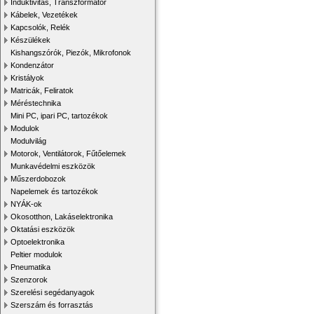
Induktivitás, Transzformátor
Kábelek, Vezetékek
Kapcsolók, Relék
Készülékek
Kishangszórók, Piezók, Mikrofonok
Kondenzátor
Kristályok
Matricák, Feliratok
Méréstechnika
Mini PC, ipari PC, tartozékok
Modulok
Modulvilág
Motorok, Ventilátorok, Fűtőelemek
Munkavédelmi eszközök
Műszerdobozok
Napelemek és tartozékok
NYÁK-ok
Okosotthon, Lakáselektronika
Oktatási eszközök
Optoelektronika
Peltier modulok
Pneumatika
Szenzorok
Szerelési segédanyagok
Szerszám és forrasztás