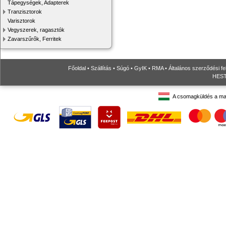
Tápegységek, Adapterek
Tranzisztorok
Varisztorok
Vegyszerek, ragasztók
Zavarszűrők, Ferritek
Főoldal
•
Szállítás
•
Súgó
•
GyIK
•
RMA
•
Általános szerződési fe
HESTO
A csomagküldés a ma