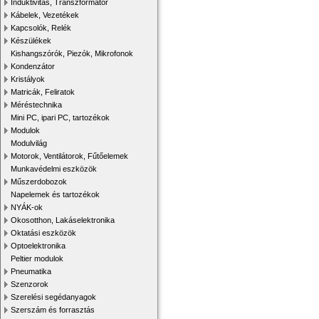
Induktivitás, Transzformátor
Kábelek, Vezetékek
Kapcsolók, Relék
Készülékek
Kishangszórók, Piezók, Mikrofonok
Kondenzátor
Kristályok
Matricák, Feliratok
Méréstechnika
Mini PC, ipari PC, tartozékok
Modulok
Modulvilág
Motorok, Ventilátorok, Fűtőelemek
Munkavédelmi eszközök
Műszerdobozok
Napelemek és tartozékok
NYÁK-ok
Okosotthon, Lakáselektronika
Oktatási eszközök
Optoelektronika
Peltier modulok
Pneumatika
Szenzorok
Szerelési segédanyagok
Szerszám és forrasztás