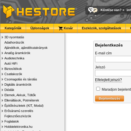
Kérdése van?
»
in
Kategóriák
Újdonságok
Kosár
Eszközök, szolgáltatások
3D nyomtatás
Adathordozók
Bejelentkezés
Ajándékok, ajándékutalványok
Analóg áramkörök
E-mail cím
Audiotechnika
Autó HiFi
Jelszó
Biztosítékok
Csatlakozók
Csomagolás és tárolás
Elfelejtett jelszó?
Digitális áramkörök
Maradjon bejelen
Diódák
Elemek, Akkuk, Töltők
Ellenállások, Potméterek
Építőkészletek (KIT, Modul)
Erősáramú szerelés
Fejlesztőeszközök
Foglalatok
Hobbielektronika.hu