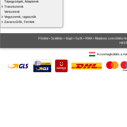
Tápegységek, Adapterek
Tranzisztorok
Varisztorok
Vegyszerek, ragasztók
Zavarszűrők, Ferritek
Főoldal
•
Szállítás
•
Súgó
•
GyIK
•
RMA
•
Általános szerződési fe
HESTO
A csomagküldés a ma