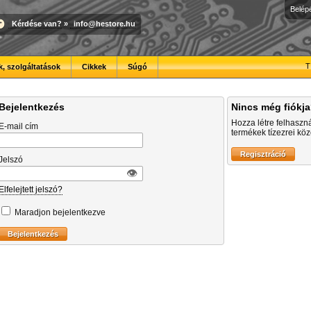
Belép
Kérdése van?
»
info@hestore.hu
T
, szolgáltatások
Cikkek
Súgó
Bejelentkezés
Nincs még fiókj
Hozza létre felhaszn
E-mail cím
termékek tízezrei közö
Jelszó
👁︎
Elfelejtett jelszó?
Maradjon bejelentkezve