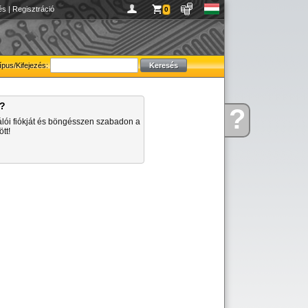
és
|
Regisztráció
0
ípus/Kifejezés:
a?
?
Kérdése
álói fiókját és böngésszen szabadon a
van
tt!