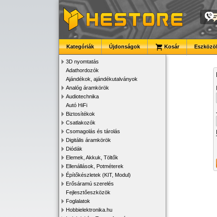
Kategóriák
Újdonságok
Kosár
Eszközök
3D nyomtatás
Adathordozók
Ajándékok, ajándékutalványok
Analóg áramkörök
Audiotechnika
Autó HiFi
Biztosítékok
Csatlakozók
Csomagolás és tárolás
Digitális áramkörök
Diódák
Elemek, Akkuk, Töltők
Ellenállások, Potméterek
Építőkészletek (KIT, Modul)
Erősáramú szerelés
Fejlesztőeszközök
Foglalatok
Hobbielektronika.hu