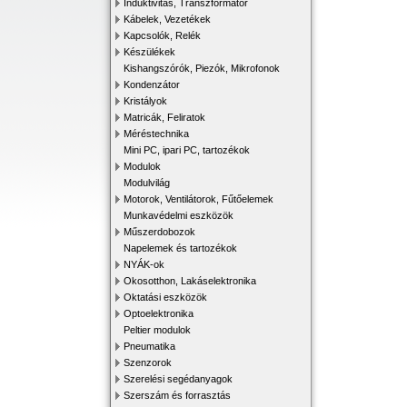
Induktivitás, Transzformátor
Kábelek, Vezetékek
Kapcsolók, Relék
Készülékek
Kishangszórók, Piezók, Mikrofonok
Kondenzátor
Kristályok
Matricák, Feliratok
Méréstechnika
Mini PC, ipari PC, tartozékok
Modulok
Modulvilág
Motorok, Ventilátorok, Fűtőelemek
Munkavédelmi eszközök
Műszerdobozok
Napelemek és tartozékok
NYÁK-ok
Okosotthon, Lakáselektronika
Oktatási eszközök
Optoelektronika
Peltier modulok
Pneumatika
Szenzorok
Szerelési segédanyagok
Szerszám és forrasztás