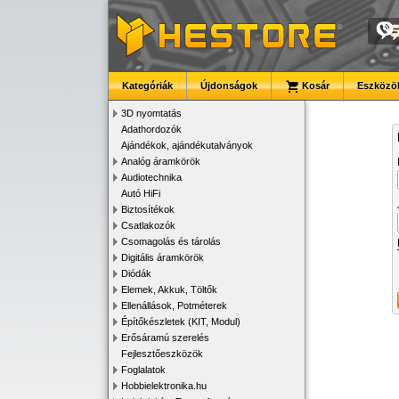
Kategóriák
Újdonságok
Kosár
Eszközök
3D nyomtatás
Adathordozók
Ajándékok, ajándékutalványok
Analóg áramkörök
Audiotechnika
Autó HiFi
Biztosítékok
Csatlakozók
Csomagolás és tárolás
Digitális áramkörök
Diódák
Elemek, Akkuk, Töltők
Ellenállások, Potméterek
Építőkészletek (KIT, Modul)
Erősáramú szerelés
Fejlesztőeszközök
Foglalatok
Hobbielektronika.hu