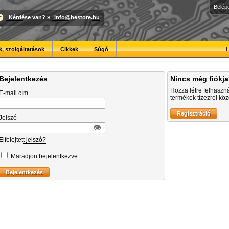
Belép
Kérdése van?
»
info@hestore.hu
T
, szolgáltatások
Cikkek
Súgó
Bejelentkezés
Nincs még fiókj
Hozza létre felhaszn
E-mail cím
termékek tízezrei közö
Jelszó
👁︎
Elfelejtett jelszó?
Maradjon bejelentkezve