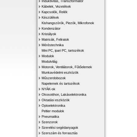
Induktivitás, Transzformátor
Kábelek, Vezetékek
Kapcsolók, Relék
Készülékek
Kishangszórók, Piezók, Mikrofonok
Kondenzátor
Kristályok
Matricák, Feliratok
Méréstechnika
Mini PC, ipari PC, tartozékok
Modulok
Modulvilág
Motorok, Ventilátorok, Fűtőelemek
Munkavédelmi eszközök
Műszerdobozok
Napelemek és tartozékok
NYÁK-ok
Okosotthon, Lakáselektronika
Oktatási eszközök
Optoelektronika
Peltier modulok
Pneumatika
Szenzorok
Szerelési segédanyagok
Szerszám és forrasztás