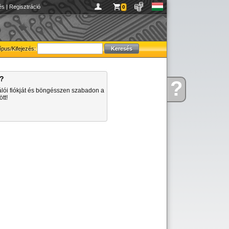
és
|
Regisztráció
0
ípus/Kifejezés:
a?
?
Kérdése
álói fiókját és böngésszen szabadon a
van
tt!