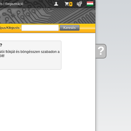
és
|
Regisztráció
0
ípus/Kifejezés:
a?
?
Kérdése
álói fiókját és böngésszen szabadon a
van
tt!