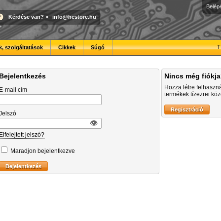
Belép
Kérdése van?
»
info@hestore.hu
T
, szolgáltatások
Cikkek
Súgó
Bejelentkezés
Nincs még fiókj
Hozza létre felhaszn
E-mail cím
termékek tízezrei közö
Jelszó
👁︎
Elfelejtett jelszó?
Maradjon bejelentkezve