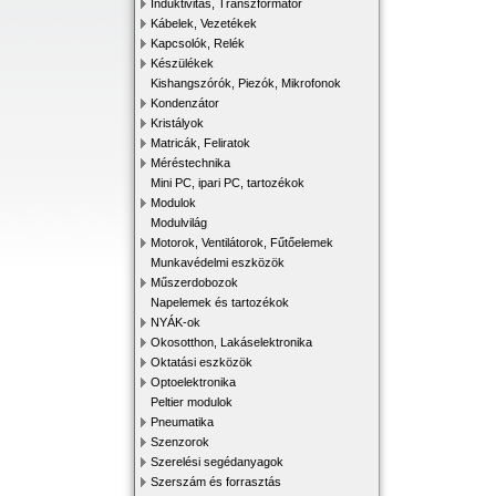
Induktivitás, Transzformátor
Kábelek, Vezetékek
Kapcsolók, Relék
Készülékek
Kishangszórók, Piezók, Mikrofonok
Kondenzátor
Kristályok
Matricák, Feliratok
Méréstechnika
Mini PC, ipari PC, tartozékok
Modulok
Modulvilág
Motorok, Ventilátorok, Fűtőelemek
Munkavédelmi eszközök
Műszerdobozok
Napelemek és tartozékok
NYÁK-ok
Okosotthon, Lakáselektronika
Oktatási eszközök
Optoelektronika
Peltier modulok
Pneumatika
Szenzorok
Szerelési segédanyagok
Szerszám és forrasztás