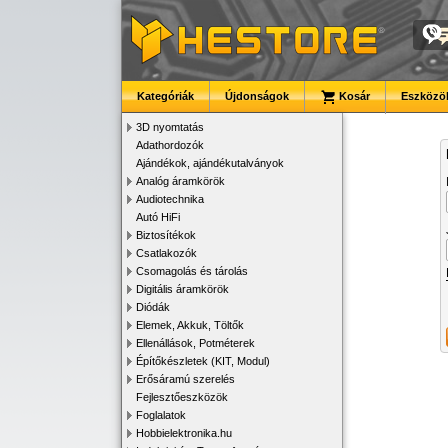
Kategóriák
Újdonságok
Kosár
Eszközök
3D nyomtatás
Adathordozók
Ajándékok, ajándékutalványok
Analóg áramkörök
Audiotechnika
Autó HiFi
Biztosítékok
Csatlakozók
Csomagolás és tárolás
Digitális áramkörök
Diódák
Elemek, Akkuk, Töltők
Ellenállások, Potméterek
Építőkészletek (KIT, Modul)
Erősáramú szerelés
Fejlesztőeszközök
Foglalatok
Hobbielektronika.hu