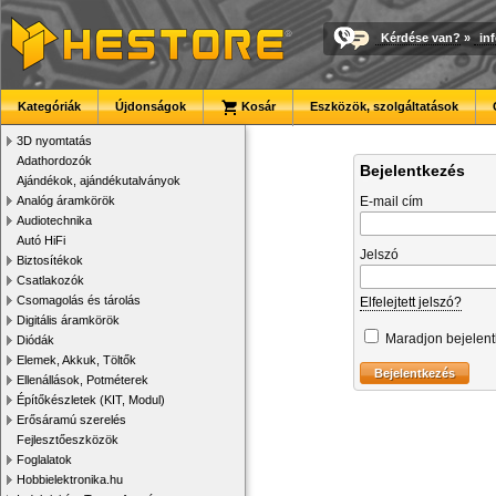
Kérdése van?
»
in
Kategóriák
Újdonságok
Kosár
Eszközök, szolgáltatások
3D nyomtatás
Adathordozók
Bejelentkezés
Ajándékok, ajándékutalványok
Analóg áramkörök
E-mail cím
Audiotechnika
Autó HiFi
Jelszó
Biztosítékok
Csatlakozók
Csomagolás és tárolás
Elfelejtett jelszó?
Digitális áramkörök
Maradjon bejelen
Diódák
Elemek, Akkuk, Töltők
Ellenállások, Potméterek
Építőkészletek (KIT, Modul)
Erősáramú szerelés
Fejlesztőeszközök
Foglalatok
Hobbielektronika.hu