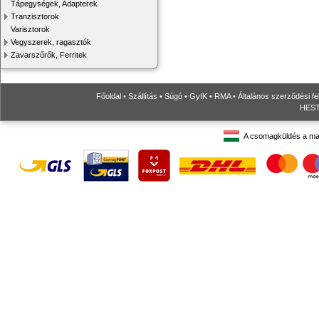
Tápegységek, Adapterek
Tranzisztorok
Varisztorok
Vegyszerek, ragasztók
Zavarszűrők, Ferritek
Főoldal
•
Szállítás
•
Súgó
•
GyIK
•
RMA
•
Általános szerződési fe
HESTO
A csomagküldés a ma