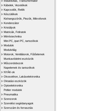
Induktivitás, Transzformátor
Kábelek, Vezetékek
Kapcsolók, Relék
Készülékek
Kishangszórók, Piezók, Mikrofonok
Kondenzátor
Kristályok
Matricák, Feliratok
Méréstechnika
Mini PC, ipari PC, tartozékok
Modulok
Modulvilág
Motorok, Ventilátorok, Fűtőelemek
Munkavédelmi eszközök
Műszerdobozok
Napelemek és tartozékok
NYÁK-ok
Okosotthon, Lakáselektronika
Oktatási eszközök
Optoelektronika
Peltier modulok
Pneumatika
Szenzorok
Szerelési segédanyagok
Szerszám és forrasztás