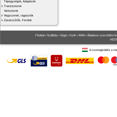
Tápegységek, Adapterek
Tranzisztorok
Varisztorok
Vegyszerek, ragasztók
Zavarszűrők, Ferritek
Főoldal
•
Szállítás
•
Súgó
•
GyIK
•
RMA
•
Általános szerződési fe
HESTO
A csomagküldés a ma