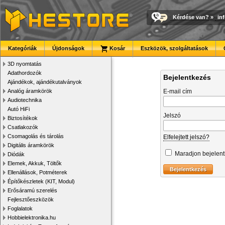
Kérdése van?
»
in
Kategóriák
Újdonságok
Kosár
Eszközök, szolgáltatások
3D nyomtatás
Adathordozók
Bejelentkezés
Ajándékok, ajándékutalványok
Analóg áramkörök
E-mail cím
Audiotechnika
Autó HiFi
Jelszó
Biztosítékok
Csatlakozók
Csomagolás és tárolás
Elfelejtett jelszó?
Digitális áramkörök
Maradjon bejelen
Diódák
Elemek, Akkuk, Töltők
Ellenállások, Potméterek
Építőkészletek (KIT, Modul)
Erősáramú szerelés
Fejlesztőeszközök
Foglalatok
Hobbielektronika.hu