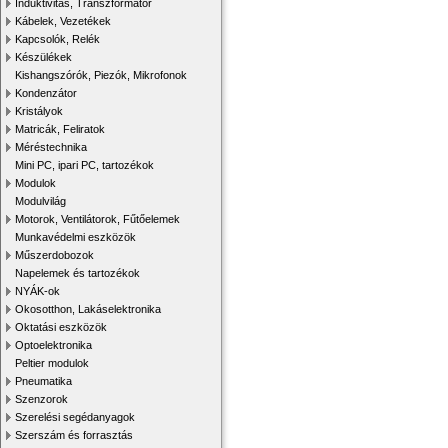
Induktivitás, Transzformátor
Kábelek, Vezetékek
Kapcsolók, Relék
Készülékek
Kishangszórók, Piezók, Mikrofonok
Kondenzátor
Kristályok
Matricák, Feliratok
Méréstechnika
Mini PC, ipari PC, tartozékok
Modulok
Modulvilág
Motorok, Ventilátorok, Fűtőelemek
Munkavédelmi eszközök
Műszerdobozok
Napelemek és tartozékok
NYÁK-ok
Okosotthon, Lakáselektronika
Oktatási eszközök
Optoelektronika
Peltier modulok
Pneumatika
Szenzorok
Szerelési segédanyagok
Szerszám és forrasztás