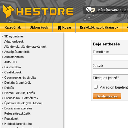
Kérdése van?
»
in
Kategóriák
Újdonságok
Kosár
Eszközök, szolgáltatások
3D nyomtatás
Adathordozók
Bejelentkezés
Ajándékok, ajándékutalványok
Analóg áramkörök
E-mail cím
Audiotechnika
Autó HiFi
Jelszó
Biztosítékok
Csatlakozók
Csomagolás és tárolás
Elfelejtett jelszó?
Digitális áramkörök
Maradjon bejelen
Diódák
Elemek, Akkuk, Töltők
Ellenállások, Potméterek
Építőkészletek (KIT, Modul)
Erősáramú szerelés
Fejlesztőeszközök
Foglalatok
Hobbielektronika.hu