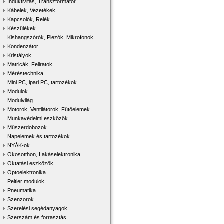
Induktivitás, Transzformátor
Kábelek, Vezetékek
Kapcsolók, Relék
Készülékek
Kishangszórók, Piezók, Mikrofonok
Kondenzátor
Kristályok
Matricák, Feliratok
Méréstechnika
Mini PC, ipari PC, tartozékok
Modulok
Modulvilág
Motorok, Ventilátorok, Fűtőelemek
Munkavédelmi eszközök
Műszerdobozok
Napelemek és tartozékok
NYÁK-ok
Okosotthon, Lakáselektronika
Oktatási eszközök
Optoelektronika
Peltier modulok
Pneumatika
Szenzorok
Szerelési segédanyagok
Szerszám és forrasztás