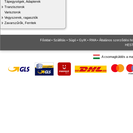
Tápegységek, Adapterek
Tranzisztorok
Varisztorok
Vegyszerek, ragasztók
Zavarszűrők, Ferritek
Főoldal
•
Szállítás
•
Súgó
•
GyIK
•
RMA
•
Általános szerződési fe
HESTO
A csomagküldés a ma