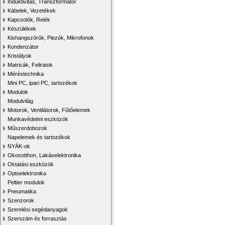
Induktivitás, Transzformátor
Kábelek, Vezetékek
Kapcsolók, Relék
Készülékek
Kishangszórók, Piezók, Mikrofonok
Kondenzátor
Kristályok
Matricák, Feliratok
Méréstechnika
Mini PC, ipari PC, tartozékok
Modulok
Modulvilág
Motorok, Ventilátorok, Fűtőelemek
Munkavédelmi eszközök
Műszerdobozok
Napelemek és tartozékok
NYÁK-ok
Okosotthon, Lakáselektronika
Oktatási eszközök
Optoelektronika
Peltier modulok
Pneumatika
Szenzorok
Szerelési segédanyagok
Szerszám és forrasztás