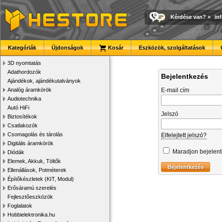
Kérdése van?
»
in
Kategóriák
Újdonságok
Kosár
Eszközök, szolgáltatások
3D nyomtatás
Adathordozók
Bejelentkezés
Ajándékok, ajándékutalványok
Analóg áramkörök
E-mail cím
Audiotechnika
Autó HiFi
Jelszó
Biztosítékok
Csatlakozók
Csomagolás és tárolás
Elfelejtett jelszó?
Digitális áramkörök
Maradjon bejelen
Diódák
Elemek, Akkuk, Töltők
Ellenállások, Potméterek
Építőkészletek (KIT, Modul)
Erősáramú szerelés
Fejlesztőeszközök
Foglalatok
Hobbielektronika.hu