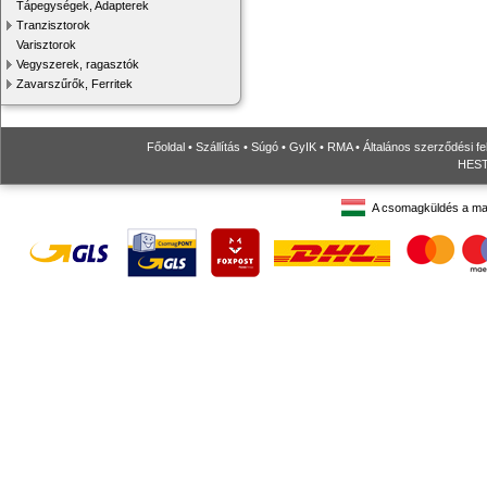
Tápegységek, Adapterek
Tranzisztorok
Varisztorok
Vegyszerek, ragasztók
Zavarszűrők, Ferritek
Főoldal
•
Szállítás
•
Súgó
•
GyIK
•
RMA
•
Általános szerződési fe
HESTO
A csomagküldés a ma