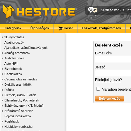
Kérdése van?
»
in
Kategóriák
Újdonságok
Kosár
Eszközök, szolgáltatások
3D nyomtatás
Adathordozók
Bejelentkezés
Ajándékok, ajándékutalványok
Analóg áramkörök
E-mail cím
Audiotechnika
Autó HiFi
Jelszó
Biztosítékok
Csatlakozók
Csomagolás és tárolás
Elfelejtett jelszó?
Digitális áramkörök
Maradjon bejelen
Diódák
Elemek, Akkuk, Töltők
Ellenállások, Potméterek
Építőkészletek (KIT, Modul)
Erősáramú szerelés
Fejlesztőeszközök
Foglalatok
Hobbielektronika.hu