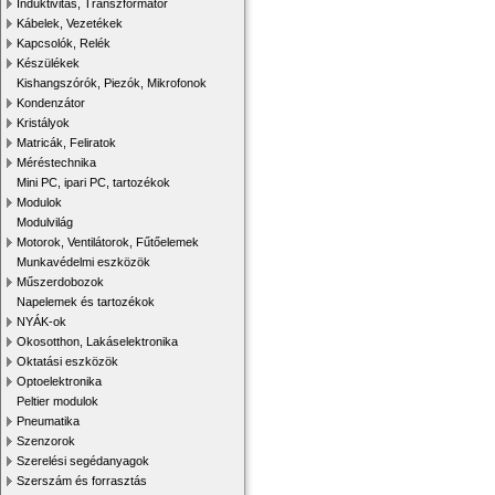
Induktivitás, Transzformátor
Kábelek, Vezetékek
Kapcsolók, Relék
Készülékek
Kishangszórók, Piezók, Mikrofonok
Kondenzátor
Kristályok
Matricák, Feliratok
Méréstechnika
Mini PC, ipari PC, tartozékok
Modulok
Modulvilág
Motorok, Ventilátorok, Fűtőelemek
Munkavédelmi eszközök
Műszerdobozok
Napelemek és tartozékok
NYÁK-ok
Okosotthon, Lakáselektronika
Oktatási eszközök
Optoelektronika
Peltier modulok
Pneumatika
Szenzorok
Szerelési segédanyagok
Szerszám és forrasztás