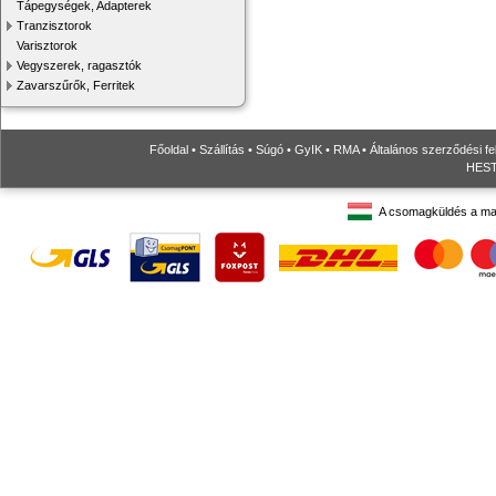
Tápegységek, Adapterek
Tranzisztorok
Varisztorok
Vegyszerek, ragasztók
Zavarszűrők, Ferritek
Főoldal
•
Szállítás
•
Súgó
•
GyIK
•
RMA
•
Általános szerződési fe
HESTO
A csomagküldés a ma