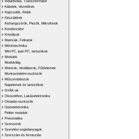
Induktivitás, Transzformátor
Kábelek, Vezetékek
Kapcsolók, Relék
Készülékek
Kishangszórók, Piezók, Mikrofonok
Kondenzátor
Kristályok
Matricák, Feliratok
Méréstechnika
Mini PC, ipari PC, tartozékok
Modulok
Modulvilág
Motorok, Ventilátorok, Fűtőelemek
Munkavédelmi eszközök
Műszerdobozok
Napelemek és tartozékok
NYÁK-ok
Okosotthon, Lakáselektronika
Oktatási eszközök
Optoelektronika
Peltier modulok
Pneumatika
Szenzorok
Szerelési segédanyagok
Szerszám és forrasztás