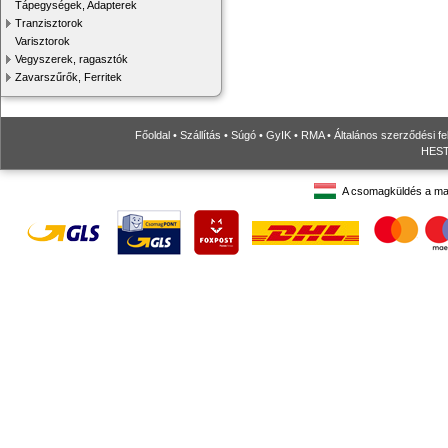
Tápegységek, Adapterek
Tranzisztorok
Varisztorok
Vegyszerek, ragasztók
Zavarszűrők, Ferritek
Főoldal
•
Szállítás
•
Súgó
•
GyIK
•
RMA
•
Általános szerződési fe
HESTO
A csomagküldés a ma