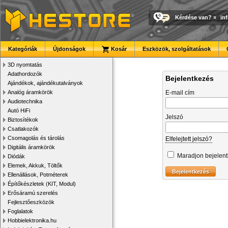
Kérdése van?
»
in
Kategóriák
Újdonságok
Kosár
Eszközök, szolgáltatások
3D nyomtatás
Adathordozók
Bejelentkezés
Ajándékok, ajándékutalványok
Analóg áramkörök
E-mail cím
Audiotechnika
Autó HiFi
Jelszó
Biztosítékok
Csatlakozók
Csomagolás és tárolás
Elfelejtett jelszó?
Digitális áramkörök
Maradjon bejelen
Diódák
Elemek, Akkuk, Töltők
Ellenállások, Potméterek
Építőkészletek (KIT, Modul)
Erősáramú szerelés
Fejlesztőeszközök
Foglalatok
Hobbielektronika.hu