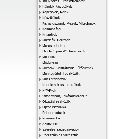
Induktivitás, Transzformátor
Kábelek, Vezetékek
Kapcsolók, Relék
Készülékek
Kishangszórók, Piezók, Mikrofonok
Kondenzátor
Kristályok
Matricák, Feliratok
Méréstechnika
Mini PC, ipari PC, tartozékok
Modulok
Modulvilág
Motorok, Ventilátorok, Fűtőelemek
Munkavédelmi eszközök
Műszerdobozok
Napelemek és tartozékok
NYÁK-ok
Okosotthon, Lakáselektronika
Oktatási eszközök
Optoelektronika
Peltier modulok
Pneumatika
Szenzorok
Szerelési segédanyagok
Szerszám és forrasztás