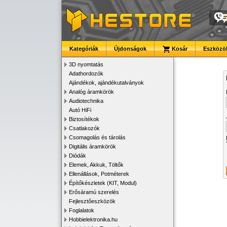
Kategóriák
Újdonságok
Kosár
Eszközök
3D nyomtatás
Adathordozók
Ajándékok, ajándékutalványok
Analóg áramkörök
Audiotechnika
Autó HiFi
Biztosítékok
Csatlakozók
Csomagolás és tárolás
Digitális áramkörök
Diódák
Elemek, Akkuk, Töltők
Ellenállások, Potméterek
Építőkészletek (KIT, Modul)
Erősáramú szerelés
Fejlesztőeszközök
Foglalatok
Hobbielektronika.hu