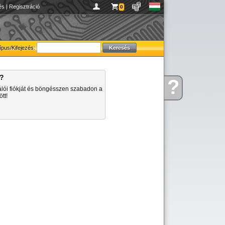
és
|
Regisztráció
0
ípus/Kifejezés:
a?
?
Kérdése
álói fiókját és böngésszen szabadon a
van
tt!