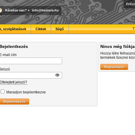
Belép
Kérdése van?
»
info@hestore.hu
T
, szolgáltatások
Cikkek
Súgó
Bejelentkezés
Nincs még fiókj
Hozza létre felhaszn
E-mail cím
termékek tízezrei közö
Jelszó
👁︎
Elfelejtett jelszó?
Maradjon bejelentkezve