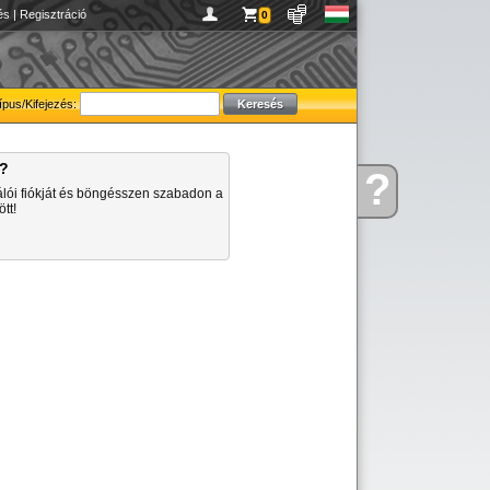
és
|
Regisztráció
0
ípus/Kifejezés:
a?
?
Kérdése
álói fiókját és böngésszen szabadon a
van
tt!