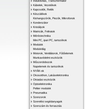
Induktivitás, Transzformátor
Kábelek, Vezetékek
Kapcsolók, Relék
Készülékek
Kishangszórók, Piezók, Mikrofonok
Kondenzátor
Kristályok
Matricák, Feliratok
Méréstechnika
Mini PC, ipari PC, tartozékok
Modulok
Modulvilág
Motorok, Ventilátorok, Fűtőelemek
Munkavédelmi eszközök
Műszerdobozok
Napelemek és tartozékok
NYÁK-ok
Okosotthon, Lakáselektronika
Oktatási eszközök
Optoelektronika
Peltier modulok
Pneumatika
Szenzorok
Szerelési segédanyagok
Szerszám és forrasztás