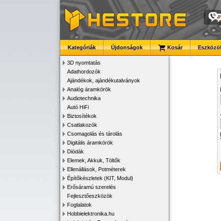
Kategóriák
Újdonságok
Kosár
Eszközök
3D nyomtatás
Adathordozók
Ajándékok, ajándékutalványok
Analóg áramkörök
Audiotechnika
Autó HiFi
Biztosítékok
Csatlakozók
Csomagolás és tárolás
Digitális áramkörök
Diódák
Elemek, Akkuk, Töltők
Ellenállások, Potméterek
Építőkészletek (KIT, Modul)
Erősáramú szerelés
Fejlesztőeszközök
Foglalatok
Hobbielektronika.hu