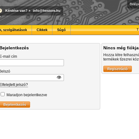
Belép
Kérdése van?
»
info@hestore.hu
T
, szolgáltatások
Cikkek
Súgó
Bejelentkezés
Nincs még fiókj
Hozza létre felhaszn
E-mail cím
termékek tízezrei közö
Jelszó
👁︎
Elfelejtett jelszó?
Maradjon bejelentkezve