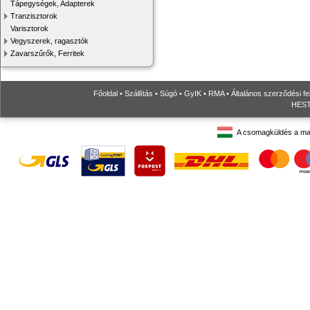
Tápegységek, Adapterek
Tranzisztorok
Varisztorok
Vegyszerek, ragasztók
Zavarszűrők, Ferritek
Főoldal
•
Szállítás
•
Súgó
•
GyIK
•
RMA
•
Általános szerződési fe
HESTO
A csomagküldés a ma