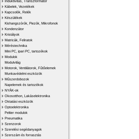
Induktivitás, Transzformátor
Kábelek, Vezetékek
Kapcsolók, Relék
Készülékek
Kishangszórók, Piezók, Mikrofonok
Kondenzátor
Kristályok
Matricák, Feliratok
Méréstechnika
Mini PC, ipari PC, tartozékok
Modulok
Modulvilág
Motorok, Ventilátorok, Fűtőelemek
Munkavédelmi eszközök
Műszerdobozok
Napelemek és tartozékok
NYÁK-ok
Okosotthon, Lakáselektronika
Oktatási eszközök
Optoelektronika
Peltier modulok
Pneumatika
Szenzorok
Szerelési segédanyagok
Szerszám és forrasztás