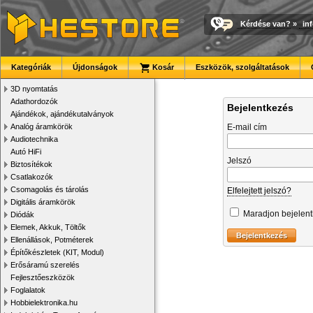
Kérdése van?
»
in
Kategóriák
Újdonságok
Kosár
Eszközök, szolgáltatások
3D nyomtatás
Adathordozók
Bejelentkezés
Ajándékok, ajándékutalványok
Analóg áramkörök
E-mail cím
Audiotechnika
Autó HiFi
Jelszó
Biztosítékok
Csatlakozók
Csomagolás és tárolás
Elfelejtett jelszó?
Digitális áramkörök
Maradjon bejelen
Diódák
Elemek, Akkuk, Töltők
Ellenállások, Potméterek
Építőkészletek (KIT, Modul)
Erősáramú szerelés
Fejlesztőeszközök
Foglalatok
Hobbielektronika.hu