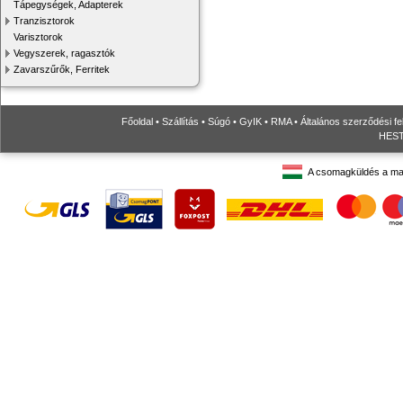
Tápegységek, Adapterek
Tranzisztorok
Varisztorok
Vegyszerek, ragasztók
Zavarszűrők, Ferritek
Főoldal
•
Szállítás
•
Súgó
•
GyIK
•
RMA
•
Általános szerződési fe
HESTO
A csomagküldés a ma