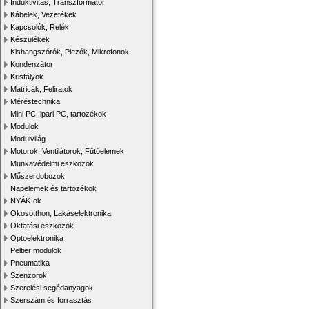
Induktivitás, Transzformátor
Kábelek, Vezetékek
Kapcsolók, Relék
Készülékek
Kishangszórók, Piezók, Mikrofonok
Kondenzátor
Kristályok
Matricák, Feliratok
Méréstechnika
Mini PC, ipari PC, tartozékok
Modulok
Modulvilág
Motorok, Ventilátorok, Fűtőelemek
Munkavédelmi eszközök
Műszerdobozok
Napelemek és tartozékok
NYÁK-ok
Okosotthon, Lakáselektronika
Oktatási eszközök
Optoelektronika
Peltier modulok
Pneumatika
Szenzorok
Szerelési segédanyagok
Szerszám és forrasztás