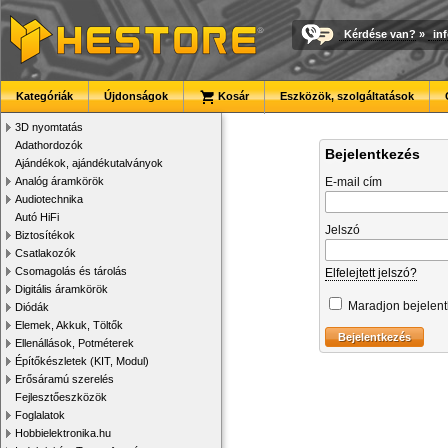
Kérdése van?
»
in
Kategóriák
Újdonságok
Kosár
Eszközök, szolgáltatások
3D nyomtatás
Adathordozók
Bejelentkezés
Ajándékok, ajándékutalványok
Analóg áramkörök
E-mail cím
Audiotechnika
Autó HiFi
Jelszó
Biztosítékok
Csatlakozók
Csomagolás és tárolás
Elfelejtett jelszó?
Digitális áramkörök
Maradjon bejelen
Diódák
Elemek, Akkuk, Töltők
Ellenállások, Potméterek
Építőkészletek (KIT, Modul)
Erősáramú szerelés
Fejlesztőeszközök
Foglalatok
Hobbielektronika.hu