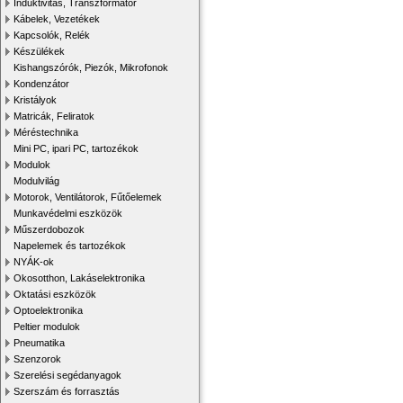
Induktivitás, Transzformátor
Kábelek, Vezetékek
Kapcsolók, Relék
Készülékek
Kishangszórók, Piezók, Mikrofonok
Kondenzátor
Kristályok
Matricák, Feliratok
Méréstechnika
Mini PC, ipari PC, tartozékok
Modulok
Modulvilág
Motorok, Ventilátorok, Fűtőelemek
Munkavédelmi eszközök
Műszerdobozok
Napelemek és tartozékok
NYÁK-ok
Okosotthon, Lakáselektronika
Oktatási eszközök
Optoelektronika
Peltier modulok
Pneumatika
Szenzorok
Szerelési segédanyagok
Szerszám és forrasztás