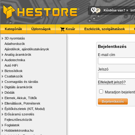
Kérdése van?
»
in
Kategóriák
Újdonságok
Kosár
Eszközök, szolgáltatások
3D nyomtatás
Adathordozók
Bejelentkezés
Ajándékok, ajándékutalványok
Analóg áramkörök
E-mail cím
Audiotechnika
Autó HiFi
Jelszó
Biztosítékok
Csatlakozók
Csomagolás és tárolás
Elfelejtett jelszó?
Digitális áramkörök
Maradjon bejelen
Diódák
Elemek, Akkuk, Töltők
Ellenállások, Potméterek
Építőkészletek (KIT, Modul)
Erősáramú szerelés
Fejlesztőeszközök
Foglalatok
Hobbielektronika.hu