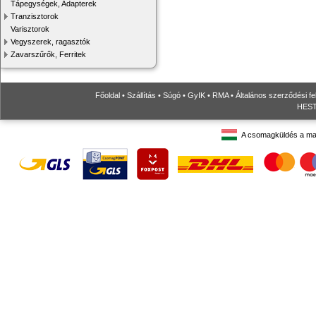
Tápegységek, Adapterek
Tranzisztorok
Varisztorok
Vegyszerek, ragasztók
Zavarszűrők, Ferritek
Főoldal
•
Szállítás
•
Súgó
•
GyIK
•
RMA
•
Általános szerződési fe
HESTO
A csomagküldés a ma