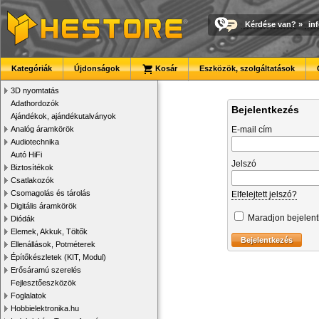
Kérdése van?
»
in
Kategóriák
Újdonságok
Kosár
Eszközök, szolgáltatások
3D nyomtatás
Adathordozók
Bejelentkezés
Ajándékok, ajándékutalványok
Analóg áramkörök
E-mail cím
Audiotechnika
Autó HiFi
Jelszó
Biztosítékok
Csatlakozók
Csomagolás és tárolás
Elfelejtett jelszó?
Digitális áramkörök
Maradjon bejelen
Diódák
Elemek, Akkuk, Töltők
Ellenállások, Potméterek
Építőkészletek (KIT, Modul)
Erősáramú szerelés
Fejlesztőeszközök
Foglalatok
Hobbielektronika.hu