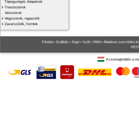
Tápegységek, Adapterek
Tranzisztorok
Varisztorok
Vegyszerek, ragasztók
Zavarszűrők, Ferritek
Főoldal
•
Szállítás
•
Súgó
•
GyIK
•
RMA
•
Általános szerződési fe
HESTO
A csomagküldés a ma