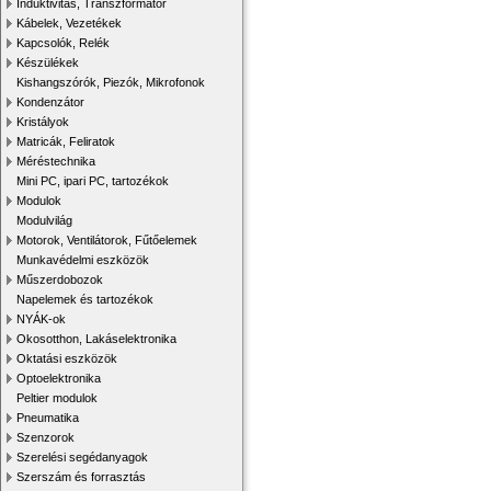
Induktivitás, Transzformátor
Kábelek, Vezetékek
Kapcsolók, Relék
Készülékek
Kishangszórók, Piezók, Mikrofonok
Kondenzátor
Kristályok
Matricák, Feliratok
Méréstechnika
Mini PC, ipari PC, tartozékok
Modulok
Modulvilág
Motorok, Ventilátorok, Fűtőelemek
Munkavédelmi eszközök
Műszerdobozok
Napelemek és tartozékok
NYÁK-ok
Okosotthon, Lakáselektronika
Oktatási eszközök
Optoelektronika
Peltier modulok
Pneumatika
Szenzorok
Szerelési segédanyagok
Szerszám és forrasztás