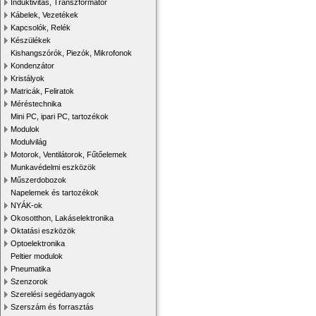
Induktivitás, Transzformátor
Kábelek, Vezetékek
Kapcsolók, Relék
Készülékek
Kishangszórók, Piezók, Mikrofonok
Kondenzátor
Kristályok
Matricák, Feliratok
Méréstechnika
Mini PC, ipari PC, tartozékok
Modulok
Modulvilág
Motorok, Ventilátorok, Fűtőelemek
Munkavédelmi eszközök
Műszerdobozok
Napelemek és tartozékok
NYÁK-ok
Okosotthon, Lakáselektronika
Oktatási eszközök
Optoelektronika
Peltier modulok
Pneumatika
Szenzorok
Szerelési segédanyagok
Szerszám és forrasztás