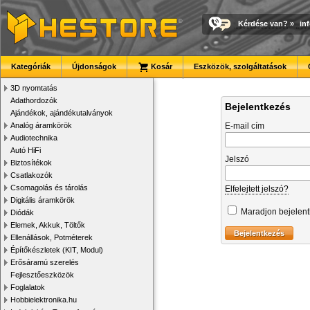
Kérdése van?
»
in
Kategóriák
Újdonságok
Kosár
Eszközök, szolgáltatások
3D nyomtatás
Adathordozók
Bejelentkezés
Ajándékok, ajándékutalványok
Analóg áramkörök
E-mail cím
Audiotechnika
Autó HiFi
Jelszó
Biztosítékok
Csatlakozók
Csomagolás és tárolás
Elfelejtett jelszó?
Digitális áramkörök
Maradjon bejelen
Diódák
Elemek, Akkuk, Töltők
Ellenállások, Potméterek
Építőkészletek (KIT, Modul)
Erősáramú szerelés
Fejlesztőeszközök
Foglalatok
Hobbielektronika.hu