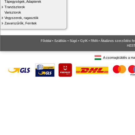
Tápegységek, Adapterek
Tranzisztorok
Varisztorok
Vegyszerek, ragasztók
Zavarszűrők, Ferritek
Főoldal
•
Szállítás
•
Súgó
•
GyIK
•
RMA
•
Általános szerződési fe
HESTO
A csomagküldés a ma