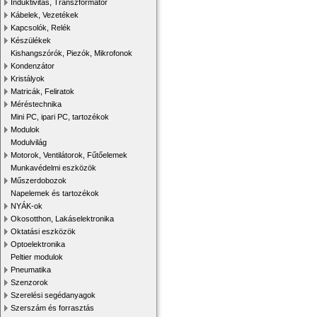
Induktivitás, Transzformátor
Kábelek, Vezetékek
Kapcsolók, Relék
Készülékek
Kishangszórók, Piezók, Mikrofonok
Kondenzátor
Kristályok
Matricák, Feliratok
Méréstechnika
Mini PC, ipari PC, tartozékok
Modulok
Modulvilág
Motorok, Ventilátorok, Fűtőelemek
Munkavédelmi eszközök
Műszerdobozok
Napelemek és tartozékok
NYÁK-ok
Okosotthon, Lakáselektronika
Oktatási eszközök
Optoelektronika
Peltier modulok
Pneumatika
Szenzorok
Szerelési segédanyagok
Szerszám és forrasztás