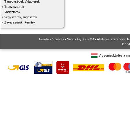
Tápegységek, Adapterek
Tranzisztorok
Varisztorok
Vegyszerek, ragasztók
Zavarszűrők, Ferritek
Főoldal
•
Szállítás
•
Súgó
•
GyIK
•
RMA
•
Általános szerződési fe
HESTO
A csomagküldés a ma