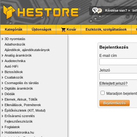
Kérdése van?
»
in
Kategóriák
Újdonságok
Kosár
Eszközök, szolgáltatások
3D nyomtatás
Adathordozók
Bejelentkezés
Ajándékok, ajándékutalványok
Analóg áramkörök
E-mail cím
Audiotechnika
Autó HiFi
Jelszó
Biztosítékok
Csatlakozók
Csomagolás és tárolás
Elfelejtett jelszó?
Digitális áramkörök
Maradjon bejelen
Diódák
Elemek, Akkuk, Töltők
Ellenállások, Potméterek
Építőkészletek (KIT, Modul)
Erősáramú szerelés
Fejlesztőeszközök
Foglalatok
Hobbielektronika.hu