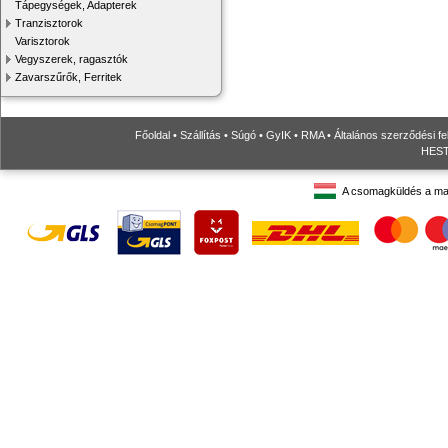
Tápegységek, Adapterek
Tranzisztorok
Varisztorok
Vegyszerek, ragasztók
Zavarszűrők, Ferritek
Főoldal
•
Szállítás
•
Súgó
•
GyIK
•
RMA
•
Általános szerződési fe
HESTO
A csomagküldés a ma