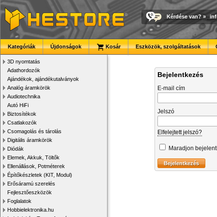
Kérdése van?
»
in
Kategóriák
Újdonságok
Kosár
Eszközök, szolgáltatások
3D nyomtatás
Adathordozók
Bejelentkezés
Ajándékok, ajándékutalványok
Analóg áramkörök
E-mail cím
Audiotechnika
Autó HiFi
Jelszó
Biztosítékok
Csatlakozók
Csomagolás és tárolás
Elfelejtett jelszó?
Digitális áramkörök
Maradjon bejelen
Diódák
Elemek, Akkuk, Töltők
Ellenállások, Potméterek
Építőkészletek (KIT, Modul)
Erősáramú szerelés
Fejlesztőeszközök
Foglalatok
Hobbielektronika.hu