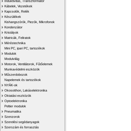
Induktivitás, Transzformátor
Kábelek, Vezetékek
Kapcsolók, Relék
Készülékek
Kishangszórók, Piezók, Mikrofonok
Kondenzátor
Kristályok
Matricák, Feliratok
Méréstechnika
Mini PC, ipari PC, tartozékok
Modulok
Modulvilág
Motorok, Ventilátorok, Fűtőelemek
Munkavédelmi eszközök
Műszerdobozok
Napelemek és tartozékok
NYÁK-ok
Okosotthon, Lakáselektronika
Oktatási eszközök
Optoelektronika
Peltier modulok
Pneumatika
Szenzorok
Szerelési segédanyagok
Szerszám és forrasztás