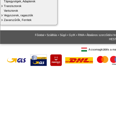
Tápegységek, Adapterek
Tranzisztorok
Varisztorok
Vegyszerek, ragasztók
Zavarszűrők, Ferritek
Főoldal
•
Szállítás
•
Súgó
•
GyIK
•
RMA
•
Általános szerződési fe
HESTO
A csomagküldés a ma