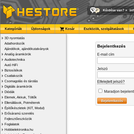
Kérdése van?
»
in
Kategóriák
Újdonságok
Kosár
Eszközök, szolgáltatások
3D nyomtatás
Adathordozók
Bejelentkezés
Ajándékok, ajándékutalványok
Analóg áramkörök
E-mail cím
Audiotechnika
Autó HiFi
Jelszó
Biztosítékok
Csatlakozók
Csomagolás és tárolás
Elfelejtett jelszó?
Digitális áramkörök
Maradjon bejelen
Diódák
Elemek, Akkuk, Töltők
Ellenállások, Potméterek
Építőkészletek (KIT, Modul)
Erősáramú szerelés
Fejlesztőeszközök
Foglalatok
Hobbielektronika.hu