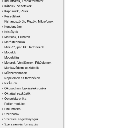
Induktivitás, Transzformátor
Kábelek, Vezetékek
Kapcsolók, Relék
Készülékek
Kishangszórók, Piezók, Mikrofonok
Kondenzátor
Kristályok
Matricák, Feliratok
Méréstechnika
Mini PC, ipari PC, tartozékok
Modulok
Modulvilág
Motorok, Ventilátorok, Fűtőelemek
Munkavédelmi eszközök
Műszerdobozok
Napelemek és tartozékok
NYÁK-ok
Okosotthon, Lakáselektronika
Oktatási eszközök
Optoelektronika
Peltier modulok
Pneumatika
Szenzorok
Szerelési segédanyagok
Szerszám és forrasztás