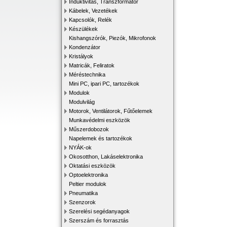
Induktivitás, Transzformátor
Kábelek, Vezetékek
Kapcsolók, Relék
Készülékek
Kishangszórók, Piezók, Mikrofonok
Kondenzátor
Kristályok
Matricák, Feliratok
Méréstechnika
Mini PC, ipari PC, tartozékok
Modulok
Modulvilág
Motorok, Ventilátorok, Fűtőelemek
Munkavédelmi eszközök
Műszerdobozok
Napelemek és tartozékok
NYÁK-ok
Okosotthon, Lakáselektronika
Oktatási eszközök
Optoelektronika
Peltier modulok
Pneumatika
Szenzorok
Szerelési segédanyagok
Szerszám és forrasztás