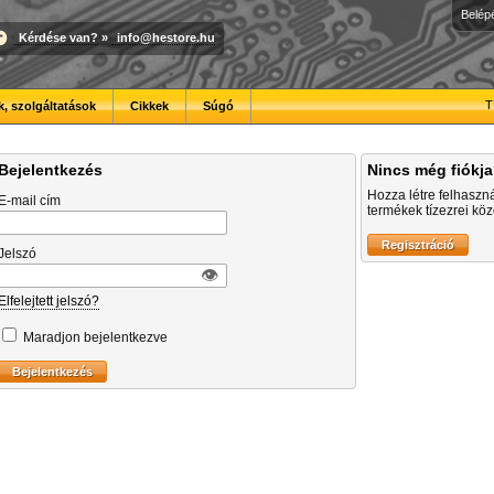
Belép
Kérdése van?
»
info@hestore.hu
T
, szolgáltatások
Cikkek
Súgó
Bejelentkezés
Nincs még fiókj
Hozza létre felhaszn
E-mail cím
termékek tízezrei közö
Jelszó
👁︎
Elfelejtett jelszó?
Maradjon bejelentkezve