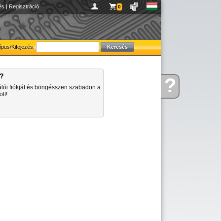
és
|
Regisztráció
0
ípus/Kifejezés:
a?
?
Kérdése
álói fiókját és böngésszen szabadon a
van
tt!