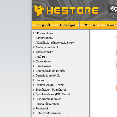
Kategóriák
Újdonságok
Kosár
Eszközök
3D nyomtatás
Adathordozók
Ajándékok, ajándékutalványok
Analóg áramkörök
Audiotechnika
Autó HiFi
Biztosítékok
Csatlakozók
Csomagolás és tárolás
Digitális áramkörök
Diódák
Elemek, Akkuk, Töltők
Ellenállások, Potméterek
Építőkészletek (KIT, Modul)
Erősáramú szerelés
Fejlesztőeszközök
Foglalatok
Hobbielektronika.hu