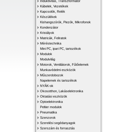
Induktivitás, Transzformátor
Kábelek, Vezetékek
Kapcsolók, Relék
Készülékek
Kishangszórók, Piezók, Mikrofonok
Kondenzátor
Kristályok
Matricák, Feliratok
Méréstechnika
Mini PC, ipari PC, tartozékok
Modulok
Modulvilág
Motorok, Ventilátorok, Fűtőelemek
Munkavédelmi eszközök
Műszerdobozok
Napelemek és tartozékok
NYÁK-ok
Okosotthon, Lakáselektronika
Oktatási eszközök
Optoelektronika
Peltier modulok
Pneumatika
Szenzorok
Szerelési segédanyagok
Szerszám és forrasztás