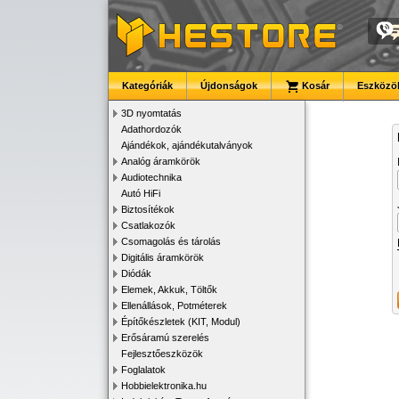
Kategóriák
Újdonságok
Kosár
Eszközök
3D nyomtatás
Adathordozók
Ajándékok, ajándékutalványok
Analóg áramkörök
Audiotechnika
Autó HiFi
Biztosítékok
Csatlakozók
Csomagolás és tárolás
Digitális áramkörök
Diódák
Elemek, Akkuk, Töltők
Ellenállások, Potméterek
Építőkészletek (KIT, Modul)
Erősáramú szerelés
Fejlesztőeszközök
Foglalatok
Hobbielektronika.hu