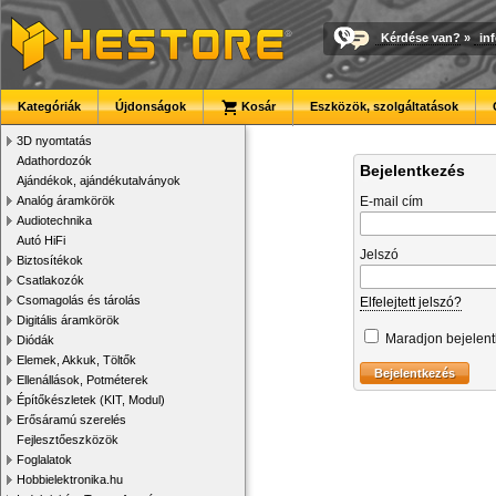
Kérdése van?
»
in
Kategóriák
Újdonságok
Kosár
Eszközök, szolgáltatások
3D nyomtatás
Adathordozók
Bejelentkezés
Ajándékok, ajándékutalványok
Analóg áramkörök
E-mail cím
Audiotechnika
Autó HiFi
Jelszó
Biztosítékok
Csatlakozók
Csomagolás és tárolás
Elfelejtett jelszó?
Digitális áramkörök
Maradjon bejelen
Diódák
Elemek, Akkuk, Töltők
Ellenállások, Potméterek
Építőkészletek (KIT, Modul)
Erősáramú szerelés
Fejlesztőeszközök
Foglalatok
Hobbielektronika.hu