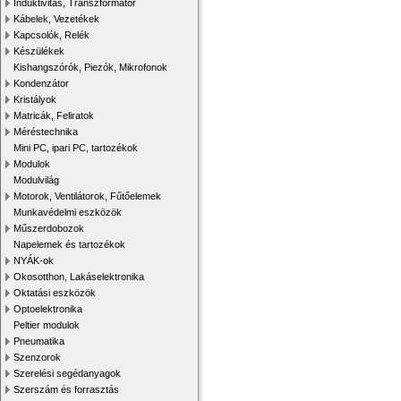
Induktivitás, Transzformátor
Kábelek, Vezetékek
Kapcsolók, Relék
Készülékek
Kishangszórók, Piezók, Mikrofonok
Kondenzátor
Kristályok
Matricák, Feliratok
Méréstechnika
Mini PC, ipari PC, tartozékok
Modulok
Modulvilág
Motorok, Ventilátorok, Fűtőelemek
Munkavédelmi eszközök
Műszerdobozok
Napelemek és tartozékok
NYÁK-ok
Okosotthon, Lakáselektronika
Oktatási eszközök
Optoelektronika
Peltier modulok
Pneumatika
Szenzorok
Szerelési segédanyagok
Szerszám és forrasztás