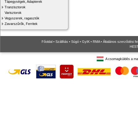
Tápegységek, Adapterek
Tranzisztorok
Varisztorok
Vegyszerek, ragasztók
Zavarszűrők, Ferritek
Főoldal
•
Szállítás
•
Súgó
•
GyIK
•
RMA
•
Általános szerződési fe
HESTO
A csomagküldés a ma